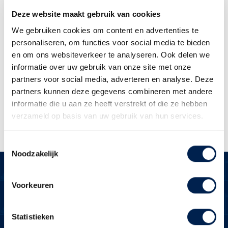
Dit formulier wordt opgeslagen en ik
Deze website maakt gebruik van cookies
ga akkoord met de
We gebruiken cookies om content en advertenties te
privacyverklaring
personaliseren, om functies voor social media te bieden
en om ons websiteverkeer te analyseren. Ook delen we
informatie over uw gebruik van onze site met onze
Versturen
partners voor social media, adverteren en analyse. Deze
partners kunnen deze gegevens combineren met andere
informatie die u aan ze heeft verstrekt of die ze hebben
verzameld op basis van uw gebruik van hun services.
Toestemmingsselectie
Noodzakelijk
Voorkeuren
Over Brecheisen
Statistieken