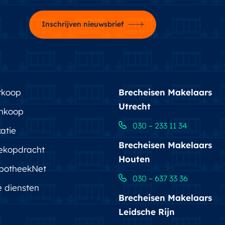
Inschrijven nieuwsbrief
rkoop
Brecheisen Makelaars
Utrecht
nkoop
030 – 233 11 34
atie
Brecheisen Makelaars
ekopdracht
Houten
potheekNet
030 – 637 33 36
e diensten
Brecheisen Makelaars
Leidsche Rijn