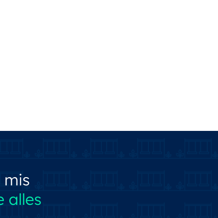
 mis
 alles