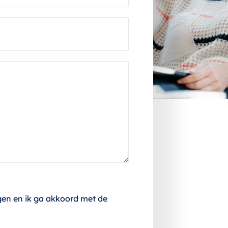
a
a
m
*
gen en ik ga akkoord met de