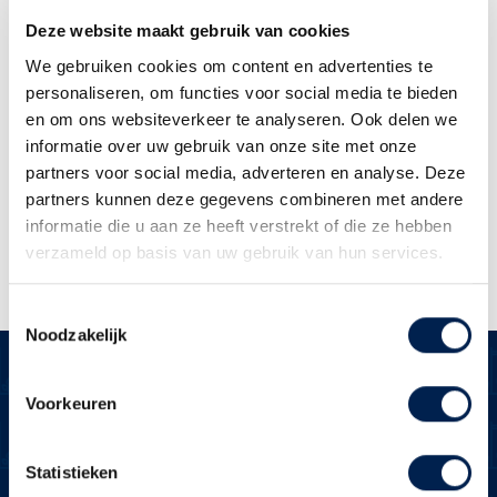
Dit formulier wordt opgeslagen en ik
Deze website maakt gebruik van cookies
ga akkoord met de
We gebruiken cookies om content en advertenties te
privacyverklaring
personaliseren, om functies voor social media te bieden
en om ons websiteverkeer te analyseren. Ook delen we
informatie over uw gebruik van onze site met onze
Versturen
partners voor social media, adverteren en analyse. Deze
partners kunnen deze gegevens combineren met andere
informatie die u aan ze heeft verstrekt of die ze hebben
verzameld op basis van uw gebruik van hun services.
Toestemmingsselectie
Noodzakelijk
Voorkeuren
Over Brecheisen
Statistieken