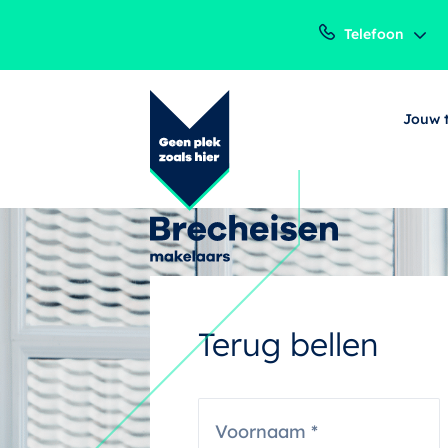
Telefoon
Jouw 
Terug bellen
V
o
o