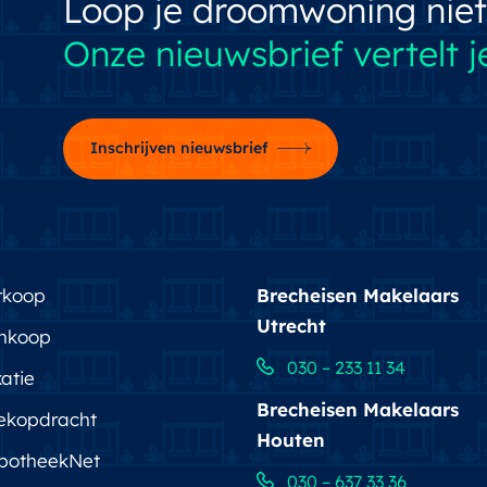
Loop je droomwoning niet
Onze nieuwsbrief vertelt je
Inschrijven nieuwsbrief
rkoop
Brecheisen Makelaars
Utrecht
nkoop
030 – 233 11 34
atie
Brecheisen Makelaars
ekopdracht
Houten
potheekNet
030 – 637 33 36