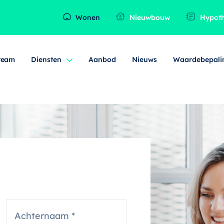
Wonen
Nieuwbouw
Hypot
team
Diensten
Aanbod
Nieuws
Waardebepali
A
c
h