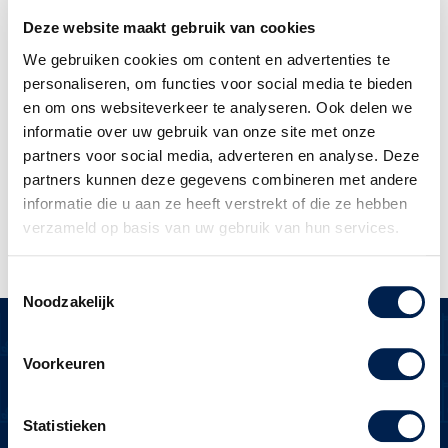
Dit formulier wordt opgeslagen en ik
Deze website maakt gebruik van cookies
ga akkoord met de
We gebruiken cookies om content en advertenties te
privacyverklaring
personaliseren, om functies voor social media te bieden
en om ons websiteverkeer te analyseren. Ook delen we
informatie over uw gebruik van onze site met onze
Versturen
partners voor social media, adverteren en analyse. Deze
partners kunnen deze gegevens combineren met andere
informatie die u aan ze heeft verstrekt of die ze hebben
verzameld op basis van uw gebruik van hun services.
Toestemmingsselectie
Noodzakelijk
Voorkeuren
Over Brecheisen
Statistieken