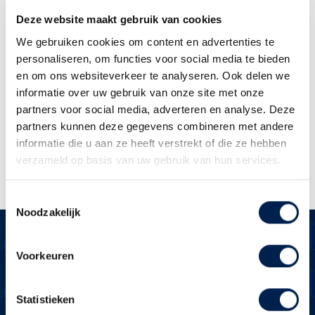
Dit formulier wordt opgeslagen en ik
Deze website maakt gebruik van cookies
ga akkoord met de
We gebruiken cookies om content en advertenties te
privacyverklaring
personaliseren, om functies voor social media te bieden
en om ons websiteverkeer te analyseren. Ook delen we
informatie over uw gebruik van onze site met onze
Versturen
partners voor social media, adverteren en analyse. Deze
partners kunnen deze gegevens combineren met andere
informatie die u aan ze heeft verstrekt of die ze hebben
verzameld op basis van uw gebruik van hun services.
Toestemmingsselectie
Noodzakelijk
Voorkeuren
Over Brecheisen
Statistieken