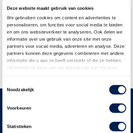
Dit formulier wordt opgeslagen en ik
Deze website maakt gebruik van cookies
ga akkoord met de
We gebruiken cookies om content en advertenties te
privacyverklaring
personaliseren, om functies voor social media te bieden
en om ons websiteverkeer te analyseren. Ook delen we
informatie over uw gebruik van onze site met onze
Versturen
partners voor social media, adverteren en analyse. Deze
partners kunnen deze gegevens combineren met andere
informatie die u aan ze heeft verstrekt of die ze hebben
verzameld op basis van uw gebruik van hun services.
Toestemmingsselectie
Noodzakelijk
Voorkeuren
Over Brecheisen
Statistieken