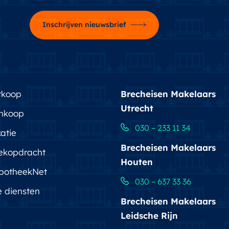
Inschrijven nieuwsbrief
rkoop
Brecheisen Makelaars
Utrecht
nkoop
030 – 233 11 34
atie
Brecheisen Makelaars
ekopdracht
Houten
potheekNet
030 – 637 33 36
e diensten
Brecheisen Makelaars
Leidsche Rijn