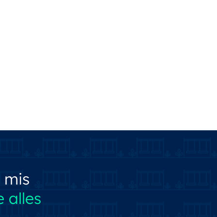
 mis
 alles