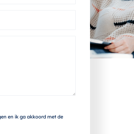
a
a
m
*
gen en ik ga akkoord met de