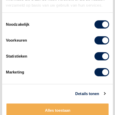
verzameld op basis van uw gebruik van hun services.
Toestemmingsselectie
Noodzakelijk
Voorkeuren
Statistieken
Maliebaan 2, 3581 CM Utrecht
Marketing
030 – 233 11 34
utrecht@brecheisen.nl
Details tonen
Kom je met de auto naar Brecheisen Makelaars?
Parkeren is gratis achter ons kantoor. Ook aan de
Alles toestaan
Maliebaan of Maliesingel is genoeg plek.