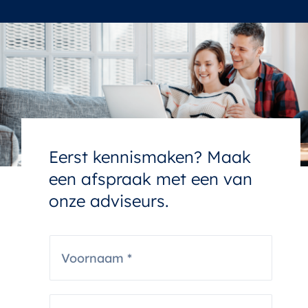
Eerst kennismaken? Maak
een afspraak met een van
onze adviseurs.
V
o
o
r
n
A