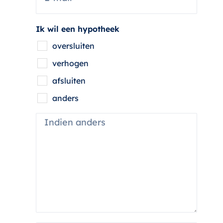
o
m
n
a
*
i
Ik wil een hypotheek
l
oversluiten
*
verhogen
afsluiten
anders
I
n
d
i
e
n
a
n
d
e
r