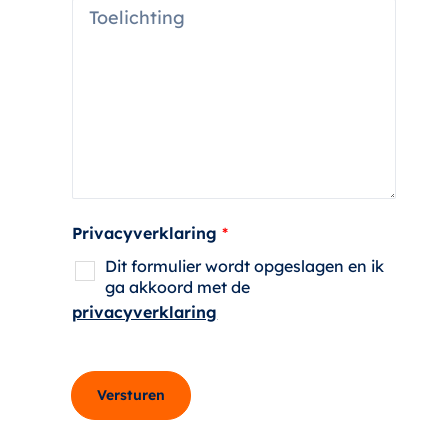
s
T
o
e
l
i
c
h
t
i
n
g
Privacyverklaring
*
Dit formulier wordt opgeslagen en ik
ga akkoord met de
privacyverklaring
Versturen