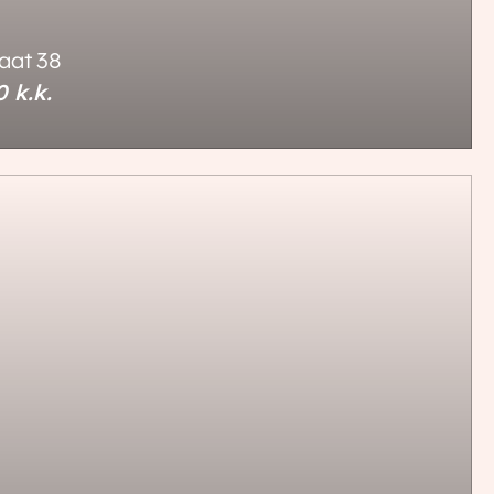
aat
38
00
k.k.
3 kamers