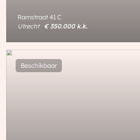
Ramstraat
41
C
Utrecht
€ 350.000
k.k.
50 m²
1 kamer