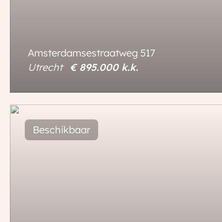
Amsterdamsestraatweg
517
Utrecht
€ 895.000
k.k.
151 m²
105 m²
5 kamers