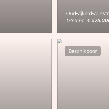
Oudwijkerdwarsstr
Utrecht
€ 575.0
77 m²
95 m²