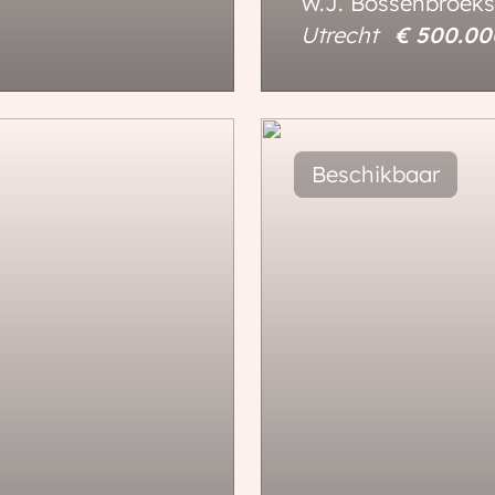
W.J. Bossenbroeks
Utrecht
€ 500.0
91 m²
120 m²