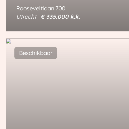
Rooseveltlaan
700
Utrecht
€ 335.000
k.k.
69 m²
3 kamers