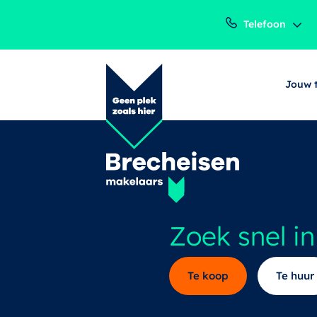
Telefoon
Jouw 
Zoek snel i
Te koop
Te huur