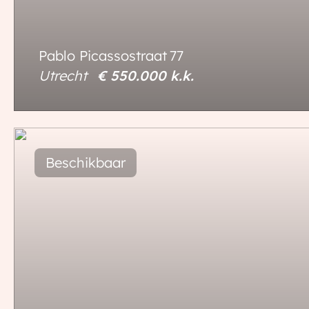
Pablo Picassostraat
77
Utrecht
€ 550.000
k.k.
86 m²
3 kamers