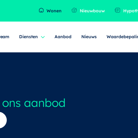
Wonen
Nieuwbouw
Hypot
team
Diensten
Aanbod
Nieuws
Waardebepali
n ons aanbod