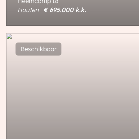
Heemcamp
18
Houten
€ 695.000
k.k.
118 m²
230 m²
4 kamers