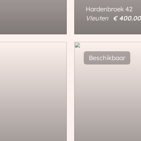
Hardenbroek
42
Vleuten
€ 400.0
84 m²
3