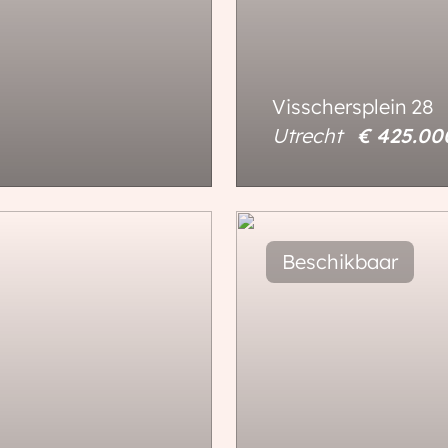
Visschersplein
28
Utrecht
€ 425.0
59 m²
3