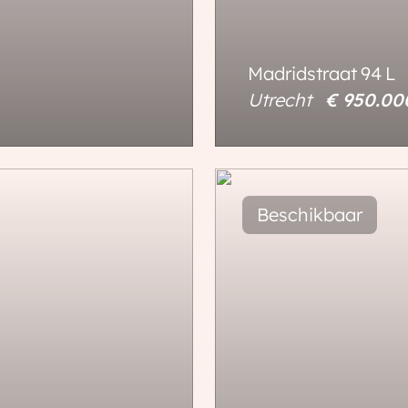
Madridstraat
94
L
Utrecht
€ 950.0
130 m²
3