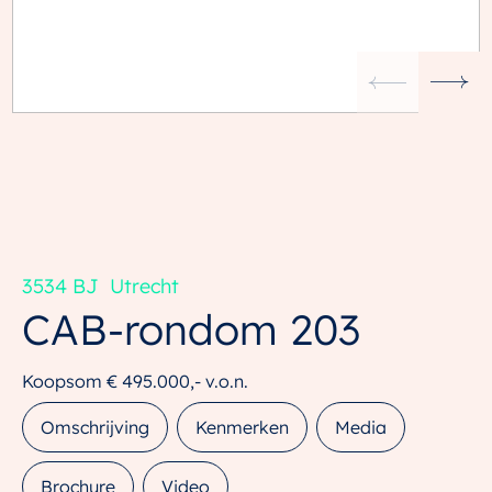
3534 BJ
Utrecht
CAB-rondom
203
Koopsom
€ 495.000,-
v.o.n.
Omschrijving
Kenmerken
Media
Brochure
Video