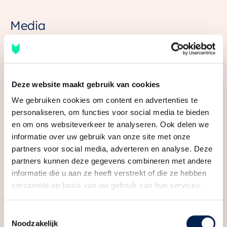
Wonen
68 m²
om het hele jaar door buiten te genieten. Binnen
Media
Gebouwgebonden Buitenruimte
8 m²
beschik je over een ruime slaapkamer, een open
keuken en voldoende ruimte voor een gezellige
Inhoud
177 m³
eethoek of een comfortabele werkplek. Ideaal voor
alleenstaanden of stellen.
Indeling
Deze website maakt gebruik van cookies
Aantal kamers
2 kamers (1 slaapkamer)
Het appartement wordt inclusief luxe sanitair van
We gebruiken cookies om content en advertenties te
Duravit en Mosa tegelwerk opgeleverd. Een
Aantal badkamers
1 badkamer
personaliseren, om functies voor social media te bieden
hoogwaardige Bruynzeel Atlaskeuken voorzien van
en om ons websiteverkeer te analyseren. Ook delen we
Badkamervoorzieningen
Inloopdouche, ligbad,
informatie over uw gebruik van onze site met onze
een Quooker en duurzame AEG-apparatuur, zoals een
wastafel
partners voor social media, adverteren en analyse. Deze
inductiekookplaat, een Ecoline vaatwasser en een
partners kunnen deze gegevens combineren met andere
Aantal woonlagen
1
SteamPro stoomoven, wordt na oplevering geplaatst.
informatie die u aan ze heeft verstrekt of die ze hebben
Voorzieningen
Balansventilatie, glasvezel
verzameld op basis van uw gebruik van hun services.
– Ruime slaapkamer
kabel, lift, mechanische
ventilatie, zonnepanelen
– Open keuken en plek voor een eethoek of werkplek
Toestemmingsselectie
– In een groene setting met het Cartesius Park om de
Noodzakelijk