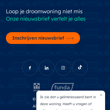
Loop je droomwoning niet mis
Onze nieuwsbrief vertelt je alles
Inschrijven nieuwsbrief
×
Ik zie dat u geïnteresseerd bent in
© Brecheisen Makelaars
deze woning. Heeft u vragen of
Algemene voorwaarden