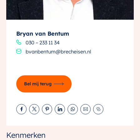
2. Mediterrane tuin op het westen
Een heerlijke buitenruimte van ruim 10 meter diep,
met sierbestrating, borders en een zonnige zithoek –
vakantie in eigen tuin.
Bryan van Bentum
030 – 233 11 34
3. Stijlvolle keuken met luxe afwerking
bvanbentum@brecheisen.nl
Donkere fronten, houten werkblad, inbouwapparatuur
van AEG én een doorkijk naar de tuin: design en
functionaliteit in balans.
Bel mij terug
4. Hoogwaardige badkamer in natuurlijke tinten
Luxe materialen, een ligbad én stijlvol
wastafelmeubel: elke dag een spa-gevoel.
5. Authentieke uitstraling, moderne techniek
Originele details als hoge plafonds en sierlijke
Kenmerken
kozijnen gecombineerd met nieuwbouwcomfort.