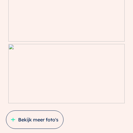
– Luxe keuken en badkamer
– Mediterrane tuin op het westen
– Oplevering in overleg
– Onderhoudskosten geschat op € 0,- de komende 5
jaar
– Perfect onderhouden, direct te betrekken
EEN RONDLEIDING DOOR JOUW NIEUWE PLEK?
Enthousiast geworden? We laten je deze unieke
woning graag met eigen ogen ervaren.
Schakel bij interesse je eigen NVM-aankoopmakelaar
in. Zij behartigen jouw belangen en zorgen dat je met
een goed gevoel de juiste beslissing maakt.
Bekijk meer foto's
Deze verkoopinformatie is met de grootste zorg