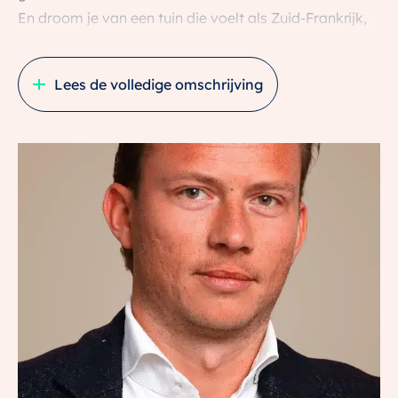
En droom je van een tuin die voelt als Zuid-Frankrijk,
midden in Utrecht-Oost?
Lees de volledige omschrijving
Dan is dit jouw kans. Aan de geliefde Adriaen van
Ostadelaan wacht deze volledig gerenoveerde woning
uit 1913 met energielabel B op een nieuwe eigenaar. In
2022 is werkelijk alles vernieuwd, met behoud van
karakter en authenticiteit. En dat zie je. En dat voel je.
5X GEEN PLEK ZOALS HIER
1. Compleet gerenoveerd in 2022 – klaar voor de
toekomst
Van leidingen en riolering tot gevels, kozijnen en
voordeur: alles is vernieuwd. Onderhoudskosten
geschat op € 0,- de komende 5 jaar.