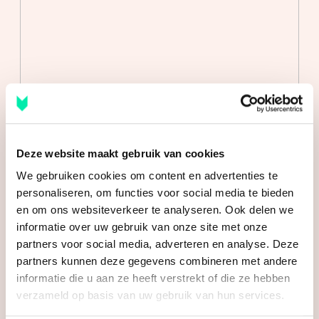
De royale badkamer is voorzien van een ligbad, een
Perceel
216 m²
douche alsmede een vaste wastafel met meubel.
Inhoud
569 m³
Verder is de gehele begane grond voorzien van een
natuur stenen kwartsiet vloertegel met
Indeling
vloerverwarming.
Aantal kamers
4 kamers (3 slaapkamers)
1e verdieping:
Aantal badkamers
2 badkamers
Hier bevindt zich een riante 3e slaapkamer met
Deze website maakt gebruik van cookies
Badkamervoorzieningen
Douche, ligbad, toilet,
kitchenette en een eigen badkamer met douche, vaste
wastafel
We gebruiken cookies om content en advertenties te
wastafel en vrij hangend toilet.
personaliseren, om functies voor social media te bieden
Aantal woonlagen
2
en om ons websiteverkeer te analyseren. Ook delen we
Tevens is hier de toegang tot het ruime dakterras met
informatie over uw gebruik van onze site met onze
Energie
partners voor social media, adverteren en analyse. Deze
fantastisch uitzicht.
partners kunnen deze gegevens combineren met andere
Energielabel
B
informatie die u aan ze heeft verstrekt of die ze hebben
Tot slot kunnen wij concluderen dat deze exclusieve
verzameld op basis van uw gebruik van hun services.
vrijstaande bungalow met 3 slaapkamers en 2
Isolatie
Volledig geisoleerd