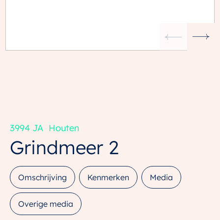
3994 JA
Houten
Grindmeer
2
Omschrijving
Kenmerken
Media
Overige media