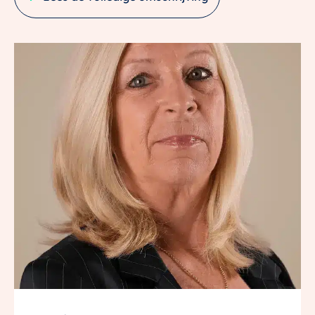
nieuwe plek!
Deze ultieme vrijstaande bungalow heeft een patio
alsmede een terras en een riant dakterras. De
parkeerplaats met carport is gelegen op een
afgesloten terrein en vanuit de woning direct
bereikbaar.
Zonder twijfel is dit een van de meest geliefde
vrijstaande semi bungalows in Houten vanwege zijn
vrije ligging. Als bewoner van deze bungalow woon je
zeer centraal; het station en winkelcentrum Castellum
zijn binnen 10 minuten fietsen bereikbaar. In de zomer
kan je heerlijk suppen/zwemmen en in de winter
schaatsen.
5x GEEN PLEK ZOALS GRINDMEER 2 IN HOUTEN;