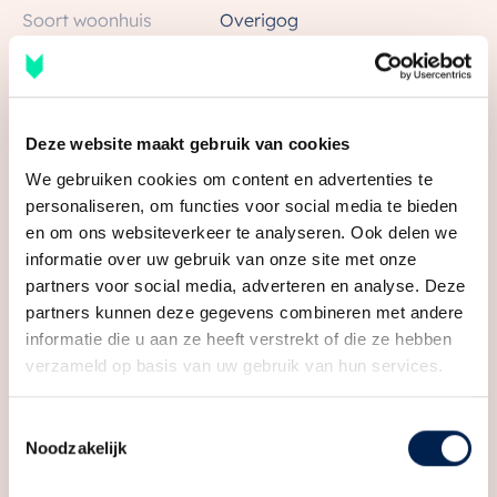
Soort woonhuis
Overigog
De Vereniging van Eigenaren draagt zorg voor het
onderhoud en beheer van de garage, zodat u er geen
Soort bouw
Bestaande bouw
omkijken naar heeft.
Kadastrale gegevens
Bekijk alle kenmerken
Deze website maakt gebruik van cookies
BIJZONDERHEDEN
Perceelnaam
Lauwerecht C 8713
– Centrale ligging en bereikbaarheid: gelegen op
We gebruiken cookies om content en advertenties te
personaliseren, om functies voor social media te bieden
steenworp afstand van Utrecht Centraal en het
Eigendomssituatie
Volle eigendom
en om ons websiteverkeer te analyseren. Ook delen we
centrum
Perceel
LWR01-C-8713
informatie over uw gebruik van onze site met onze
– Toegang via elektrisch rolluik met
Media
partners voor social media, adverteren en analyse. Deze
Omvang
Appartementsrecht of
afstandsbediening
partners kunnen deze gegevens combineren met andere
complex
– Doorrijhoogte ca. 2,00 m, doorrijbreedte ca. 2,20 m
informatie die u aan ze heeft verstrekt of die ze hebben
– Bijdrage VvE ca. € 180 per jaar
verzameld op basis van uw gebruik van hun services.
Garage
– Direct beschikbaar
Capaciteit
1 auto
Toestemmingsselectie
Enthousiast geworden?
Noodzakelijk
Dat kunnen wij ons voorstellen. Neem contact met