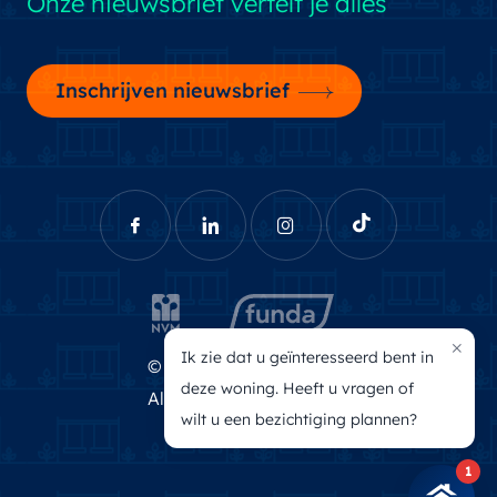
Onze nieuwsbrief vertelt je alles
Inschrijven nieuwsbrief
×
Ik zie dat u geïnteresseerd bent in
© Brecheisen Makelaars
deze woning. Heeft u vragen of
Algemene voorwaarden
wilt u een bezichtiging plannen?
Privacyverklaring
1