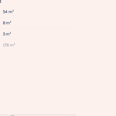
d
54 m²
8 m²
3 m²
178 m³
A+