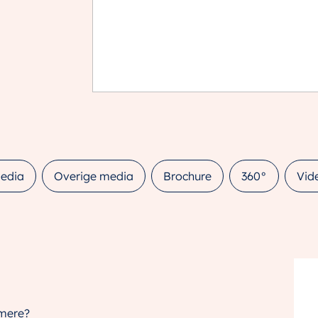
edia
Overige media
Brochure
360°
Vid
lmere?