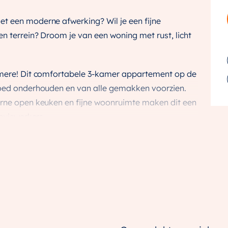
t een moderne afwerking? Wil je een fijne
n terrein? Droom je van een woning met rust, licht
Almere! Dit comfortabele 3-kamer appartement op de
goed onderhouden en van alle gemakken voorzien.
erne open keuken en fijne woonruimte maken dit een
thuiswerkers.
te verdieping
d en inbouwapparatuur
s op afgesloten terrein
penbaar vervoer en uitvalswegen