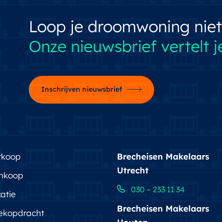
Loop je droomwoning niet
Onze nieuwsbrief vertelt je
Inschrijven nieuwsbrief
rkoop
Brecheisen Makelaars
Utrecht
nkoop
030 – 233 11 34
atie
Brecheisen Makelaars
ekopdracht