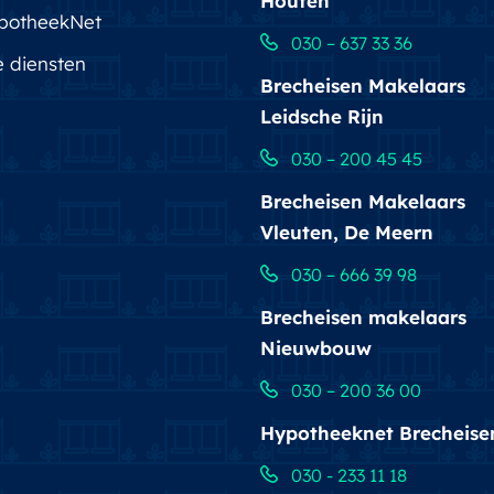
Houten
potheekNet
030 – 637 33 36
e diensten
Brecheisen Makelaars
Leidsche Rijn
030 – 200 45 45
Brecheisen Makelaars
Vleuten, De Meern
030 – 666 39 98
Brecheisen makelaars
Nieuwbouw
030 – 200 36 00
Hypotheeknet Brecheise
030 - 233 11 18