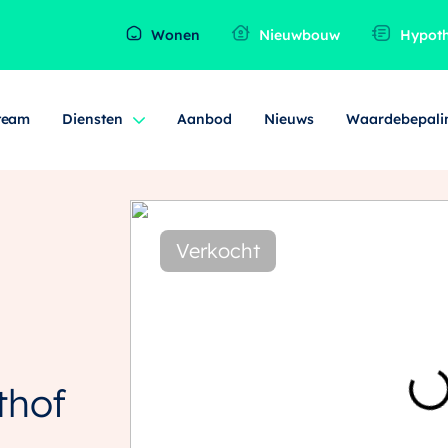
Wonen
Nieuwbouw
Hypot
team
Diensten
Aanbod
Nieuws
Waardebepali
Verkocht
thof