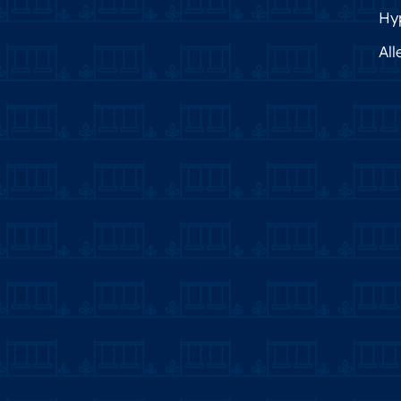
Hy
All