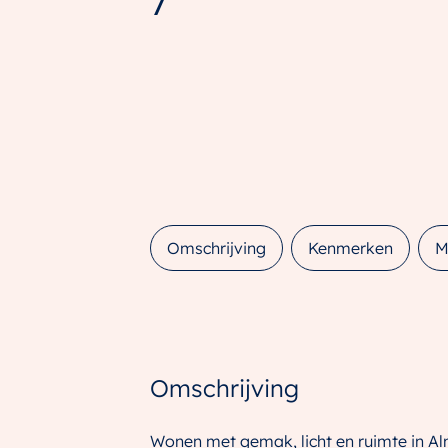
7
Omschrijving
Kenmerken
M
Omschrijving
Wonen met gemak, licht en ruimte in A