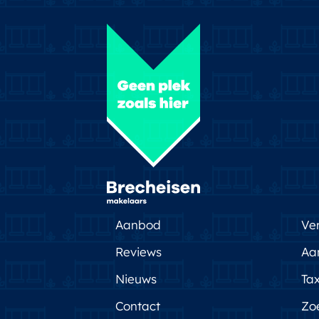
– Energielabel A+
– Actieve en gezonde VvE
– VvE-bijdrage: €115,-
Aanbod
Ve
Reviews
Aa
Nieuws
Tax
Contact
Zo