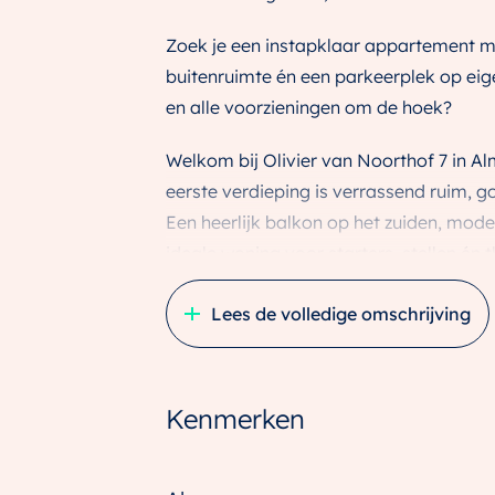
Zoek je een instapklaar appartement me
buitenruimte én een parkeerplek op eige
en alle voorzieningen om de hoek?
Welkom bij Olivier van Noorthof 7 in 
eerste verdieping is verrassend ruim, 
Een heerlijk balkon op het zuiden, mod
ideale woning voor starters, stellen én 
5X GEEN PLEK ZOALS HIER
Lees de volledige omschrijving
– Ruim en licht appartement op de eers
– Moderne open keuken met kookeilan
– Prettig balkon op het oosten
Kenmerken
– Externe berging én eigen parkeerplaat
– Centrale ligging nabij supermarkt, o