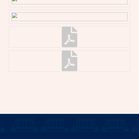
andere inzake: zelf nooit bewoond,
ouderdomsclausule, as is where is-clausule, latere
juridische levering, de Meetinstructie, het Energielabel
en nutsbedrijven. De tekst van de NVM koopakte,
alsmede de extra clausules, is op verzoek
beschikbaar.
Deze aanmelding en de verkoopbrochure zijn met de
grootste zorgvuldigheid samengesteld. Aan eventuele
onjuistheden kunnen geen rechten worden ontleend.
Prijswijzigingen en/of drukfouten voorbehouden. Alle
vraagprijzen zijn Kosten Koper tenzij anders vermeld.