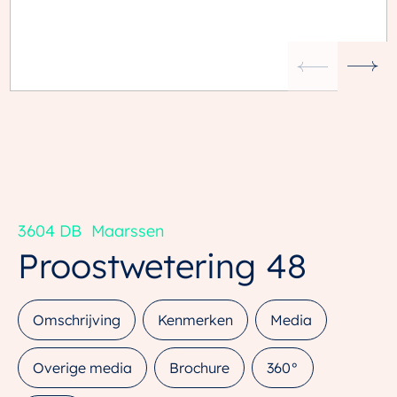
3604 DB
Maarssen
Proostwetering
48
Omschrijving
Kenmerken
Media
Overige media
Brochure
360°