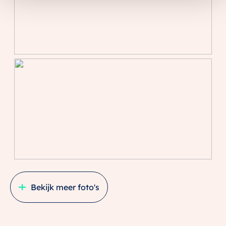
een kindvriendelijke buurt, met rust en natuur aan de
Vecht.
De directe omgeving is rijk aan voorzieningen:
basisscholen, kinderopvang, kapper, fysio en
sportschool zijn letterlijk om de hoek. Ook winkels,
sportverenigingen, speeltuintjes en OV zijn allemaal
binnen bereik. Met de fiets ben je zó in het centrum
van Maarssen en met de fiets of bus sta je in 20
minuten in hartje Utrecht. De uitvalswegen
(A2/A27/N230) zijn snel bereikbaar. NS stations
Maarssen en Zuilen bevinden zich op 10 minuten
fietsen.
Bekijk meer foto's
BIJZONDERHEDEN
– vijf slaapkamers
– open keuken met inbouwapparatuur