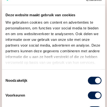
Energielabel
A
TWEEDE VERDIEPING
Ook de tweede verdieping biedt volop ruimte. Hier
Isolatie
Volledig geisoleerd
Deze website maakt gebruik van cookies
bevinden zich nog twee ruime slaapkamers, beide
We gebruiken cookies om content en advertenties te
Verwarming
Cv ketel
voorzien van dakramen en een fraaie afwerking.
personaliseren, om functies voor social media te bieden
Dankzij de dakkapel aan de voorzijde is extra ruimte
Warm water
Cv ketel
en om ons websiteverkeer te analyseren. Ook delen we
en licht gecreëerd.
informatie over uw gebruik van onze site met onze
partners voor social media, adverteren en analyse. Deze
Kadastrale gegevens
GARAGE/BERGING
partners kunnen deze gegevens combineren met andere
Perceelnaam
Maarssen E 3646
Achter in de tuin staat een ruime houten berging,
informatie die u aan ze heeft verstrekt of die ze hebben
verzameld op basis van uw gebruik van hun services.
ideaal voor fietsen, tuingereedschap en opslag.
Oppervlakte
137 m²
Daarnaast is er een sfeervolle overkapping met
Eigendomssituatie
Volle eigendom
Toestemmingsselectie
zitgedeelte: perfect voor lange zomeravonden.
Noodzakelijk
Perceel
MSN02-E-3646
Via de achterom bereik je veilig en rustig de twee
Omvang
Geheel perceel
privéparkeerplekken met laadmogelijkheid, direct
Voorkeuren
achter de woning gelegen. Ideaal voor het gezin met
Buitenruimte