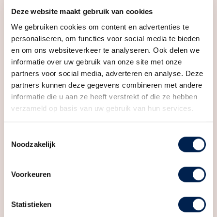
Perceelnaam
Catharijne D 7921
afstand vindt u het winkelcentrum Hart van
Deze website maakt gebruik van cookies
Eigendomssituatie
Volle eigendom
Hoograven, het hart van deze dynamische wijk. Terwijl
We gebruiken cookies om content en advertenties te
het centrum van de stad binnen handbereik ligt,
personaliseren, om functies voor social media te bieden
Perceel
CTR00-D-7921
geniet u dankzij de strategische ligging en nabijheid
en om ons websiteverkeer te analyseren. Ook delen we
Omvang
Appartementsrecht of
informatie over uw gebruik van onze site met onze
van verschillende uitvalswegen van een vlotte
complex
partners voor social media, adverteren en analyse. Deze
toegang tot de snelwegen A2, A12 en A27/A28.
partners kunnen deze gegevens combineren met andere
Bergruimte
informatie die u aan ze heeft verstrekt of die ze hebben
BIJZONDERHEDEN
verzameld op basis van uw gebruik van hun services.
– Bouwjaar: 1939;
Schuur/berging
Box
– Woonoppervlakte van ruim 141m²;
Toestemmingsselectie
– Verwarming door middel van CV-ketel;
Parkeergelegenheid
Noodzakelijk
– Snelle overdracht mogelijk;
Soort parkeergelegenheid
Betaald parkeren,
– Bijdrage aan de VVE bedraagt € 80,- per maand;
parkeervergunningen
Voorkeuren
– Niet Zelfbewoningsclausule van toepassing;
– Parkeren met parkeervergunning.
Statistieken