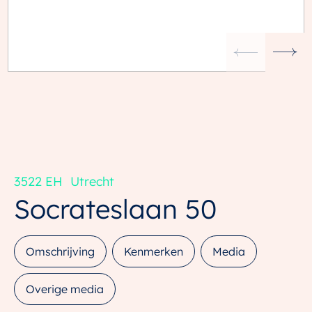
3522 EH
Utrecht
Socrateslaan
50
Omschrijving
Kenmerken
Media
Overige media