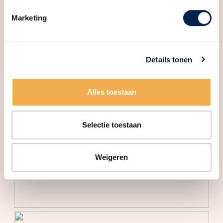
EEN RONDLEIDING DOOR JOUW NIEUWE PLEK?
Marketing
Neem contact met ons op, wij laten je deze woning
graag van binnen zien!
Details tonen
Interesse in dit huis? Schakel direct jouw eigen NVM-
aankoopmakelaar in.
Een NVM-aankoopmakelaar komt op voor jouw
Alles toestaan
belang en bespaart je tijd, geld en zorgen.
Adressen van collega NVM-aankoopmakelaars vind
Selectie toestaan
je op Funda.
De koopovereenkomst wordt gesloten op basis van
Weigeren
een NVM koopakte, waarin, indien van toepassing,
extra clausules kunnen worden opgenomen onder
andere inzake: zelf nooit bewoond,
ouderdomsclausule, latere juridische levering, de