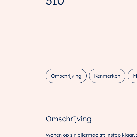
310
Omschrijving
Kenmerken
M
Omschrijving
Wonen op z’n allermooist: instap klaar,