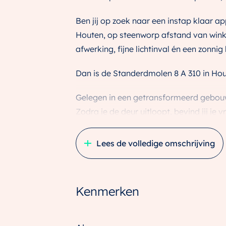
Ben jij op zoek naar een instap klaar 
Houten, op steenworp afstand van wink
afwerking, fijne lichtinval én een zonnig
Dan is de Standerdmolen 8 A 310 in Hou
Gelegen in een getransformeerd gebouw
Zodra je de deur uitloopt, bevind jij je v
theater en het NS-station. En dat terwijl
Lees de volledige omschrijving
5x GEEN PLEK ZOALS STANDERDMOLE
– Volledig instap klaar;
– Heerlijk balkon van maar liefst 11 m² 
Kenmerken
– Gratis parkeren voor de deur;
– Moderne afwerking en voorzien van s
– Gelegen aan het centrum van Houten.