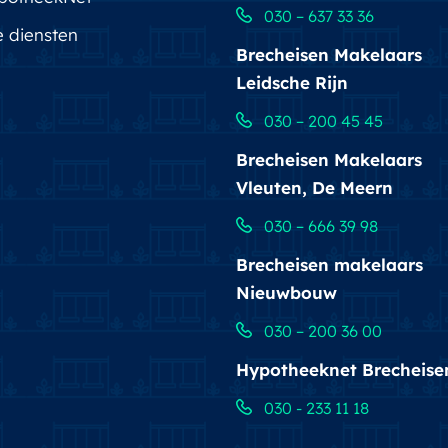
030 – 637 33 36
e diensten
Brecheisen Makelaars
 zijn met de grootste zorgvuldigheid
Leidsche Rijn
den kunnen geen rechten worden ontleend.
houden. Alle vraagprijzen zijn Kosten Koper tenzij
030 – 200 45 45
Brecheisen Makelaars
Vleuten, De Meern
030 – 666 39 98
Brecheisen makelaars
Nieuwbouw
030 – 200 36 00
Hypotheeknet Brecheise
030 - 233 11 18