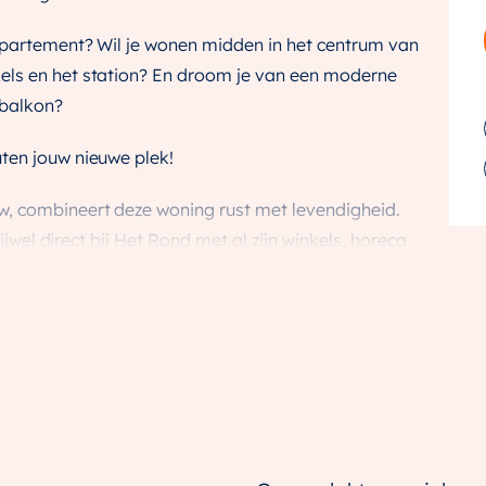
appartement? Wil je wonen midden in het centrum van
els en het station? En droom je van een moderne
 balkon?
ten jouw nieuwe plek!
, combineert deze woning rust met levendigheid.
rijwel direct bij Het Rond met al zijn winkels, horeca,
 je in huis volop rust en comfort ervaart.
N 8 A 310 IN HOUTEN:
op het westen;
trakke mat zwarte keuken;