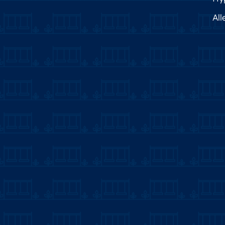
verzoek beschikbaar.
All
Deze aanmelding en de verkoopbrochure
samengesteld. Aan eventuele onjuisthe
Prijswijzigingen en/of drukfouten voorbe
anders vermeld.