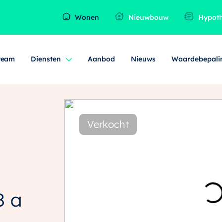
Wonen
Nieuwbouw
Hypot
team
Diensten
Aanbod
Nieuws
Waardebepali
Verkocht
8
a