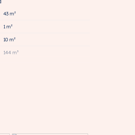
d
43 m²
1 m²
10 m²
144 m³