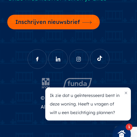
Inschrijven nieuwsbrief
×
Ik zie dat u geïnteresseerd bent in
© Brecheisen Makelaars
deze woning. Heeft u vragen of
Algemene voorwaarden
wilt u een bezichtiging plannen?
Privacyverklaring
1