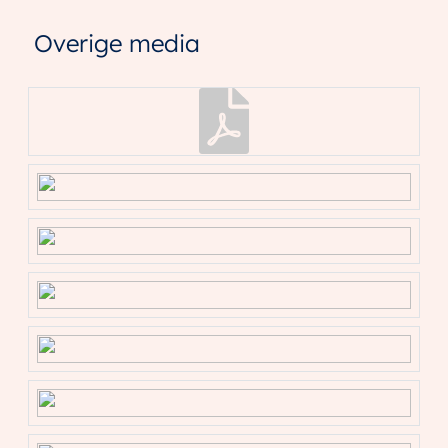
instapklare villa graag van binnen zien!
Overige media
Interesse in dit huis? Schakel direct jouw eigen NVM-
aankoopmakelaar in.
Een NVM-aankoopmakelaar komt op voor jouw
belang en bespaart je tijd, geld en zorgen.
Adressen van collega NVM-aankoopmakelaars vind
je op Funda.
De koopovereenkomst wordt gesloten op basis van
een NVM koopakte, waarin, indien van toepassing,
extra clausules kunnen worden opgenomen onder
andere inzake: zelf nooit bewoond,
ouderdomsclausule, latere juridische levering, de
Meetinstructie, het Energielabel en nutsbedrijven. De
tekst van de NVM koopakte, alsmede de extra