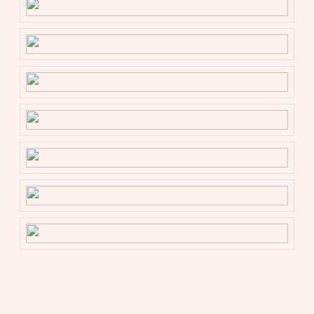
clausules, is op verzoek beschikbaar.
Deze aanmelding en de verkoopbrochure zijn met de
grootste zorgvuldigheid samengesteld. Aan eventuele
onjuistheden kunnen geen rechten worden ontleend.
Prijswijzigingen en/of drukfouten voorbehouden. Alle
vraagprijzen zijn Kosten Koper tenzij anders vermeld.