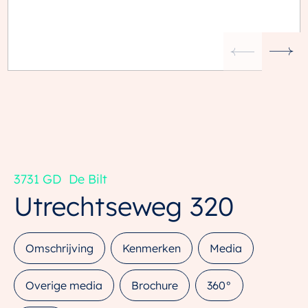
3731 GD
De Bilt
Utrechtseweg
320
Omschrijving
Kenmerken
Media
Overige media
Brochure
360°