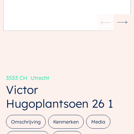
3533 CH
Utrecht
Victor
Hugoplantsoen
26
1
Omschrijving
Kenmerken
Media