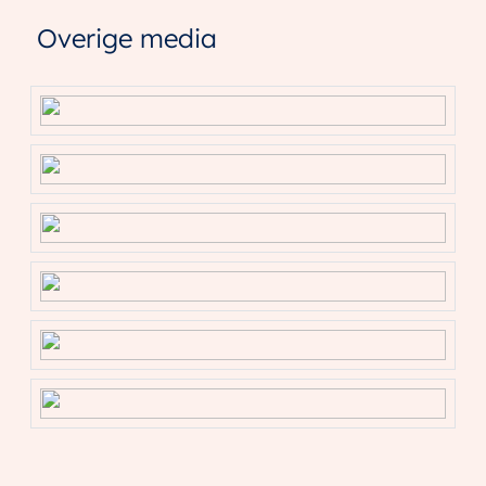
Aankopend makelaar
Overige media
Uw NVM-aankoopmakelaar komt op voor uw belang
en bespaart u tijd, geld en zorgen. Adressen van
collega NVM-aankoopmakelaars in Utrecht vindt u op
Funda.