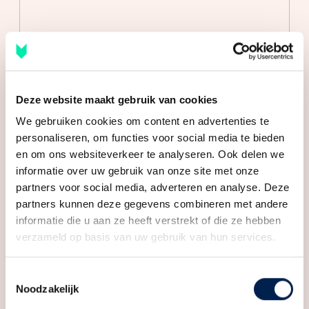
Dankzij natuurlijke ventilatie en mechanische
Gebouwgebonden Buitenruimte
5 m²
ventilatie is het hier fris en comfortabel.
Externe bergruimte
7 m²
De ruime slaapkamer (ca. 12 m²) ligt naast de keuken
Inhoud
199 m³
en biedt, net als de keuken, toegang tot het balkon.
Ook hier zijn gestuukte wanden, dezelfde vloer en een
Deze website maakt gebruik van cookies
Indeling
handige inbouwkast aanwezig. Openslaande deuren
We gebruiken cookies om content en advertenties te
naar het balkon geven een prettige verbinding met
Aantal kamers
3 kamers (2 slaapkamers)
personaliseren, om functies voor social media te bieden
buiten.
en om ons websiteverkeer te analyseren. Ook delen we
Aantal badkamers
1 badkamer
informatie over uw gebruik van onze site met onze
BALKON
Badkamervoorzieningen
Inloopdouche, toilet, wastafel,
partners voor social media, adverteren en analyse. Deze
wastafelmeubel
Het balkon is een fijne buitenruimte van ca. 5 m², met
partners kunnen deze gegevens combineren met andere
informatie die u aan ze heeft verstrekt of die ze hebben
uitzicht op het groene plantsoen en ochtendzon. Een
Aantal woonlagen
1
verzameld op basis van uw gebruik van hun services.
ingebouwde kast zorgt voor extra opbergruimte. Hier
Voorzieningen
Mechanische ventilatie,
geniet je in alle rust van je koffie met uitzicht op
natuurlijke ventilatie
Toestemmingsselectie
groen.
Noodzakelijk
Energie