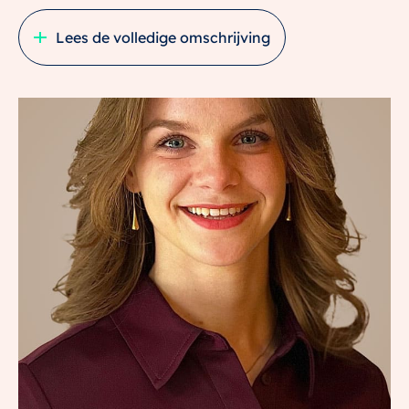
levendigheid van de stad.
Lees de volledige omschrijving
5X GEEN PLEK ZOALS HIER
– Woonoppervlakte: 58 m², externe berging: 7 m²
– Instapklaar en volledig gerenoveerd in 2022
– Uniek uitzicht over het plantsoen én het Amsterdam-
Rijnkanaal
– Ruim balkon (5 m²) op het oosten met ochtendzon
– Perfecte locatie in Utrecht-West met OV, horeca en
groen op loopafstand
IS VICTOR HUGOPLANTSOEN 26 1 JOUW NIEUWE
PLEK?
We nemen je vast mee door het appartement.
De centrale entree is verzorgd en voorzien van
brievenbussen, intercom en trappenhuis. Via het