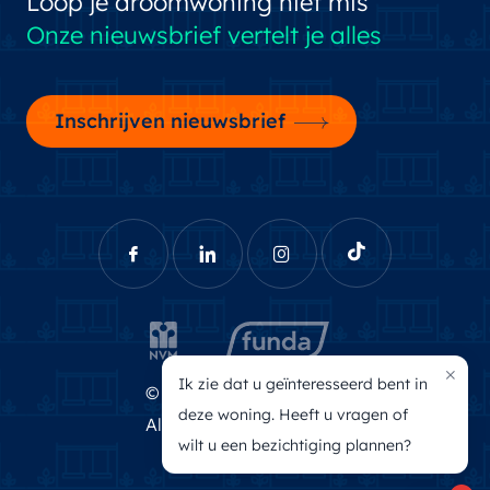
Loop je droomwoning niet mis
Onze nieuwsbrief vertelt je alles
Inschrijven nieuwsbrief
×
Ik zie dat u geïnteresseerd bent in
© Brecheisen Makelaars
deze woning. Heeft u vragen of
Algemene voorwaarden
wilt u een bezichtiging plannen?
Privacyverklaring