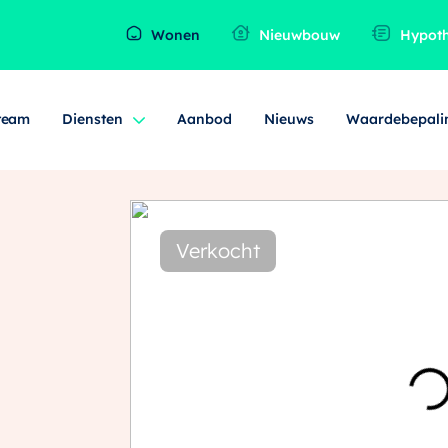
Wonen
Nieuwbouw
Hypot
team
Diensten
Aanbod
Nieuws
Waardebepali
Verkocht