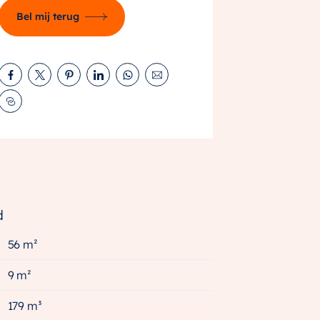
Bel mij terug
d
56 m²
9 m²
179 m³