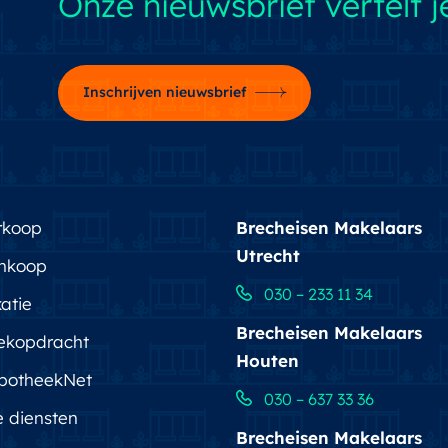
Onze nieuwsbrief vertelt je
Inschrijven nieuwsbrief
rkoop
Brecheisen Makelaars
Utrecht
nkoop
030 – 233 11 34
atie
Brecheisen Makelaars
ekopdracht
Houten
potheekNet
030 – 637 33 36
e diensten
Brecheisen Makelaars