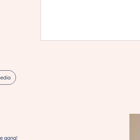
edia
e gang!