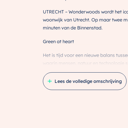
UTRECHT – Wonderwoods wordt het icoo
woonwijk van Utrecht. Op maar twee min
minuten van de Binnenstad.
Green at heart
Het is tijd voor een nieuwe balans tuss
waarin mensen, natuur en technologie 
hart van Utrecht komt Wonderwoods, de
aspecten van het leven samen komen: wone
Lees de volledige omschrijving
Wonderwoods is een ontwerp van archit
Architects. De twee torens van ca. 73 
bos met uitzicht op onder andere de 
het zal een evenwicht creëren tussen de
fauna terug in de stad te brengen, wo