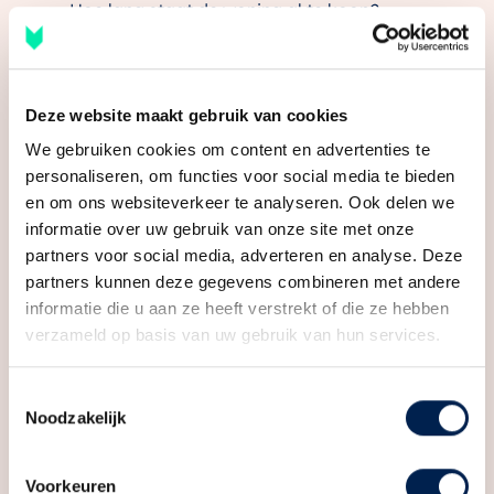
Hoe lang staat de woning al te koop?
Hoe verhoudt de vraagprijs zich tot
vergelijkbare woningen?
Hoe populair is het woningtype in deze buurt?
Deze website maakt gebruik van cookies
Is er veel belangstelling tijdens de
We gebruiken cookies om content en advertenties te
bezichtigingen?
personaliseren, om functies voor social media te bieden
Past het bod bij je financiële ruimte én je
en om ons websiteverkeer te analyseren. Ook delen we
gevoel?
informatie over uw gebruik van onze site met onze
partners voor social media, adverteren en analyse. Deze
Bij populaire woningen moet je vaak snel
partners kunnen deze gegevens combineren met andere
schakelen. Dan helpt het als je vooraf weet wat je
informatie die u aan ze heeft verstrekt of die ze hebben
kunt besteden, welke voorwaarden belangrijk zijn
verzameld op basis van uw gebruik van hun services.
en waar je grens ligt.
Bij woningen die langer te koop staan, ontstaat
Toestemmingsselectie
Noodzakelijk
soms ruimte om te onderhandelen. Maar ook dan
wil je weten wat realistisch is. Een te laag bod kan
Voorkeuren
je kans verspelen. Een te hoog bod kan later