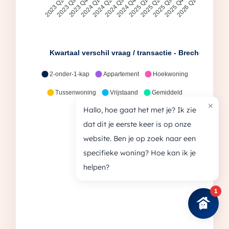
2023 Q3
2023 Q4
2024 Q1
2024 Q2
2024 Q3
2024 Q4
2025 Q1
2025 Q2
2025 Q3
2025 Q4
2023 Q2
2026 Q1
Kwartaal verschil vraag / transactie - Brecheisen ma
2-onder-1-kap
Appartement
Hoekwoning
Tussenwoning
Vrijstaand
Gemiddeld
×
Hallo, hoe gaat het met je? Ik zie
dat dit je eerste keer is op onze
website. Ben je op zoek naar een
specifieke woning? Hoe kan ik je
helpen?
1