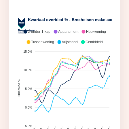
Kwartaal overbied % - Brecheisen makelaars - Utrec
2-onder-1-kap
Appartement
Hoekwoning
Tussenwoning
Vrijstaand
Gemiddeld
15,0%
10,0%
Overbied %
5,0%
0,0%
-5,0%