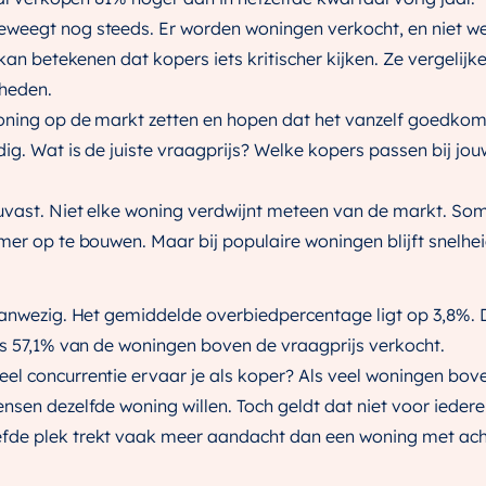
eweegt nog steeds. Er worden woningen verkocht, en niet w
kan betekenen dat kopers iets kritischer kijken. Ze vergelijke
kheden.
woning op de markt zetten en hopen dat het vanzelf goedkomt
ig. Wat is de juiste vraagprijs? Welke kopers passen bij jou
ouvast. Niet elke woning verdwijnt meteen van de markt. So
mer op te bouwen. Maar bij populaire woningen blijft snelhei
aanwezig. Het gemiddelde overbiedpercentage ligt op 3,8%. D
is 57,1% van de woningen boven de vraagprijs verkocht.
el concurrentie ervaar je als koper? Als veel woningen bov
nsen dezelfde woning willen. Toch geldt dat niet voor ieder
fde plek trekt vaak meer aandacht dan een woning met acht