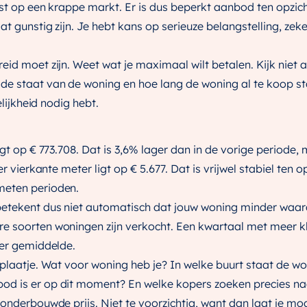
jst op een krappe markt. Er is dus beperkt aanbod ten opzic
t gunstig zijn. Je hebt kans op serieuze belangstelling, zek
id moet zijn. Weet wat je maximaal wilt betalen. Kijk niet a
de staat van de woning en hoe lang de woning al te koop st
elijkheid nodig hebt.
igt op € 773.708. Dat is 3,6% lager dan in de vorige periode
er vierkante meter ligt op € 5.677. Dat is vrijwel stabiel ten 
meten perioden.
betekent dus niet automatisch dat jouw woning minder waar
e soorten woningen zijn verkocht. Een kwartaal met meer k
der gemiddelde.
lplaatje. Wat voor woning heb je? In welke buurt staat de w
od is er op dit moment? En welke kopers zoeken precies na
 onderbouwde prijs. Niet te voorzichtig, want dan laat je mo