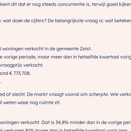
nt dit dat er nog steeds concurrentie is, terwijl goed kijken 
n: wat doen de cijfers? De belangrijkste vraag is: wat beteke
10 woningen verkocht in de gemeente Zeist.
de vorige periode, maar meer dan in hetzelfde kwartaal vorig
vraagprijs verkocht.
rond € 773.708.
.
 of slecht. De markt vraagt vooral om scherpte. Wie verko
l weten waar nog ruimte zit.
 woningen verkocht. Dat is 34,8% minder dan in de vorige per
tal verkopen 81% hoger dan in hetzelfde kwartaal vorig jaar.