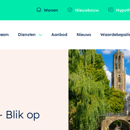
Wonen
Nieuwbouw
Hypot
team
Diensten
Aanbod
Nieuws
Waardebepali
 Blik op