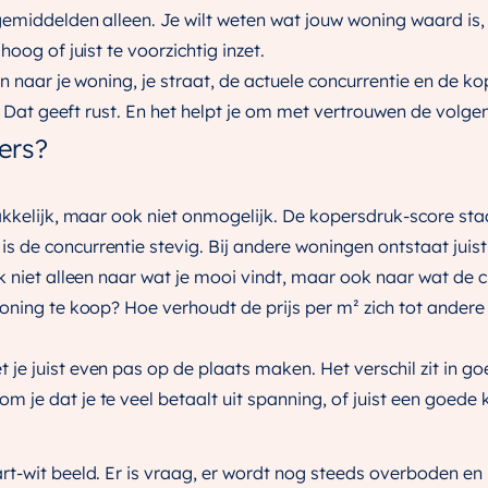
gemiddelden alleen. Je wilt weten wat jouw woning waard is, 
oog of juist te voorzichtig inzet.
n naar je woning, je straat, de actuele concurrentie en de ko
g. Dat geeft rust. En het helpt je om met vertrouwen de volge
ers?
akkelijk, maar ook niet onmogelijk. De kopersdruk-score staa
 de concurrentie stevig. Bij andere woningen ontstaat juist
 niet alleen naar wat je mooi vindt, maar ook naar wat de cij
woning te koop? Hoe verhoudt de prijs per m² zich tot ander
e juist even pas op de plaats maken. Het verschil zit in go
je dat je te veel betaalt uit spanning, of juist een goede 
t-wit beeld. Er is vraag, er wordt nog steeds overboden en 