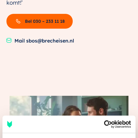
komt!’
Bel 030 – 233 11 18
Mail sbos@brecheisen.nl