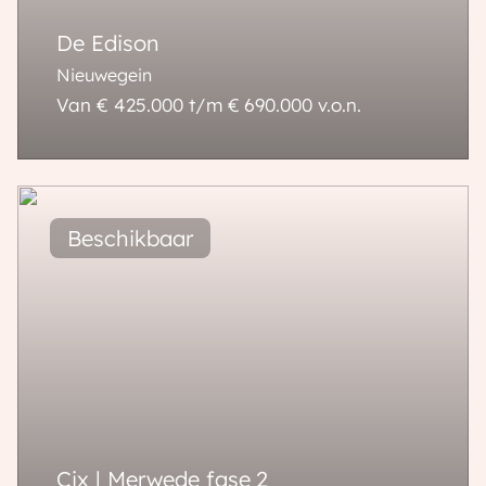
De Edison
Nieuwegein
Van € 425.000 t/m € 690.000
v.o.n.
61 - 112 m²
3 - 4 kamers
Cix | Merwede fase 2