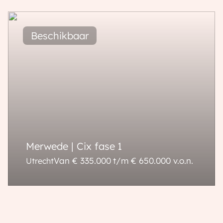
92 - 306 m²
3 - 5 kamers
Merwede | Cix fase 1
Van € 335.000 t/m € 650.000
v.o.n.
Utrecht