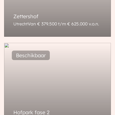
Zettershof
Van € 379.500 t/m € 625.000
v.o.n.
Utrecht
39 - 75 m²
25 - 25 m²
1 kamer
Hofpark fase 2