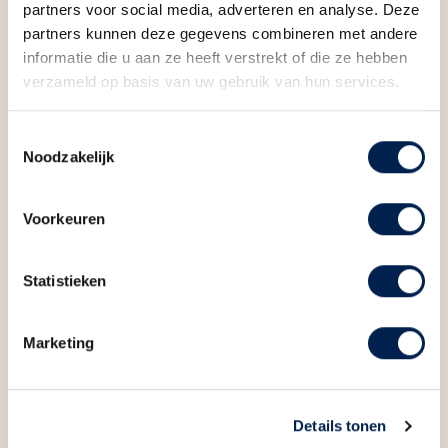
63 - 167 m²
2 - 5 kamers
partners voor social media, adverteren en analyse. Deze
partners kunnen deze gegevens combineren met andere
informatie die u aan ze heeft verstrekt of die ze hebben
verzameld op basis van uw gebruik van hun services.
Toestemmingsselectie
Noodzakelijk
Bellevue | Poortgebouw fase 3
Utrecht
Voorkeuren
Van € 642.500 t/m € 1.530.000
v.o.n.
Statistieken
Marketing
71 - 181 m²
1 kamer
Details tonen