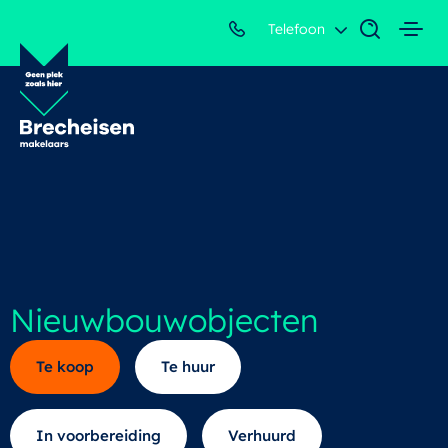
Telefoon
Nieuwbouwobjecten
Te koop
Te huur
In voorbereiding
Verhuurd