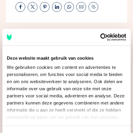
Rietplas, zomers lekker zwemmen en ’s winters een
rondje schaatsen. Voor sport en ontspanning is er in
Houten van alles te doen, denk bijvoorbeeld aan
hockey, tennis of voetbal, maar ook golfen op
Kenmerken
Golfbaan Amelisweerd of de Nieuwegeinse Golflcub.
Voorkeur voor fietsen of wandelen? Geniet dan van al
Algemeen
het natuurschoon in de mooie landelijke omgeving
Deze website maakt gebruik van cookies
Aangeboden sinds
6+ maanden
van Houten tijdens een uitgebreide fiets- of
We gebruiken cookies om content en advertenties te
wandeltocht.
Status
Verkocht
personaliseren, om functies voor social media te bieden
en om ons websiteverkeer te analyseren. Ook delen we
Soort woonhuis
Bungalow, geschakelde
Zeg je Houten dan kent iedereen het Oude Dorp. De
informatie over uw gebruik van onze site met onze
woning
karaktervolle Brink is een heerlijke plek om te
partners voor social media, adverteren en analyse. Deze
Soort bouw
Nieuwbouw
vertoeven. Het dorpse rumoer met haar gezelligheid
partners kunnen deze gegevens combineren met andere
en veelzijdigheid aan restaurants, leuke terrasjes en
informatie die u aan ze heeft verstrekt of die ze hebben
Bouwjaar
2027
verzameld op basis van uw gebruik van hun services.
dorpse winkeltjes maakt het wonen in Belle Fleur
Specifiek
Toegankelijk voor minder
extra compleet. Houten is een fijne plek om te wonen
Bekijk alle kenmerken
validen, toegankelijk voor