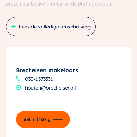
prijzen per bouwnummer en de plattegronden.
—
Lees de volledige omschrijving
De 6 woningen bestaan uit 4 twee-onder-een-
kapwoningen en 2 levensloopbestendige woningen.
De woningen zijn door de toepassing van
zonnepanelen, warmtepomp met boiler en warmte-
terugwin installatie zeer duurzaam. De gebruikte
Brecheisen makelaars
materialen zijn van hoge kwaliteit waardoor u geniet
030-6373336
van minimale energiekosten met het hoogste A++++
houten@brecheisen.nl
energielabel.
WONEN IN HOUTEN
In het hart van Houten Zuid wordt project Belle Fleur
Bel mij terug
aan de Binnentuin gerealiseerd. Een straat die naam
en sfeer perfect combineert! Belle Fleur ligt nabij de