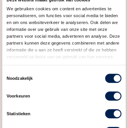
ruime appartementen of penthouses met drie
We gebruiken cookies om content en advertenties te
slaapkamers, perfect voor wie op zoek is naar veel
personaliseren, om functies voor social media te bieden
leefruimte dichtbij de stad. Inschrijven kan via de
en om ons websiteverkeer te analyseren. Ook delen we
informatie over uw gebruik van onze site met onze
projectwebsite. (bellevue-utrecht.nl)
partners voor social media, adverteren en analyse. Deze
partners kunnen deze gegevens combineren met andere
—
informatie die u aan ze heeft verstrekt of die ze hebben
verzameld op basis van uw gebruik van hun services.
Type Moyenne is op elke verdieping van het
Klifgebouw te vinden. Dat maakt dat je qua ligging
Kenmerken
Toestemmingsselectie
genoeg te kiezen hebt! In dit woningtype heb je alle
Noodzakelijk
ruimte én is alles gelijkvloers. Heel comfortabel.
Moyenne heeft een woonoppervlakte van circa 58 tot
Algemeen
Voorkeuren
en met 88 m², is een studio of heeft één of twee
Aangeboden sinds
6+ maanden
slaapkamers, een open woonkeuken en een
Status
Onder optie
Statistieken
buitenruimte op het zuiden. Bij sommige
appartementen is het balkon (deels) inpandig
Soort woonhuis
Appartement, portiekflat