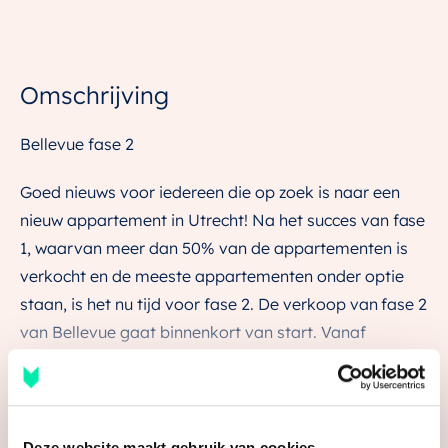
Omschrijving
Bellevue fase 2
Goed nieuws voor iedereen die op zoek is naar een
nieuw appartement in Utrecht! Na het succes van fase
1, waarvan meer dan 50% van de appartementen is
verkocht en de meeste appartementen onder optie
staan, is het nu tijd voor fase 2. De verkoop van fase 2
van Bellevue gaat binnenkort van start. Vanaf
maandag 14 april 15.00 uur is de verkoop van start
gegaan voor 74 appartementen aan de linkerzijde van
het Klifgebouw. Deze appartementen variëren van
Lees de volledige omschrijving
gezellige studio’s en onze charmante ‘Petites’, tot
Deze website maakt gebruik van cookies