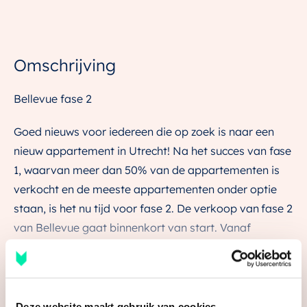
Omschrijving
Bellevue fase 2
Goed nieuws voor iedereen die op zoek is naar een
nieuw appartement in Utrecht! Na het succes van fase
1, waarvan meer dan 50% van de appartementen is
verkocht en de meeste appartementen onder optie
staan, is het nu tijd voor fase 2. De verkoop van fase 2
van Bellevue gaat binnenkort van start. Vanaf
maandag 14 april 15.00 uur is de verkoop van start
gegaan voor 74 appartementen aan de linkerzijde van
het Klifgebouw. Deze appartementen variëren van
Lees de volledige omschrijving
gezellige studio’s en onze charmante ‘Petites’, tot
Deze website maakt gebruik van cookies