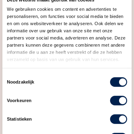
ruime appartementen of penthouses met drie
We gebruiken cookies om content en advertenties te
slaapkamers, perfect voor wie op zoek is naar veel
personaliseren, om functies voor social media te bieden
leefruimte dichtbij de stad. Inschrijven kan via de
en om ons websiteverkeer te analyseren. Ook delen we
informatie over uw gebruik van onze site met onze
projectwebsite. (bellevue-utrecht.nl)
partners voor social media, adverteren en analyse. Deze
partners kunnen deze gegevens combineren met andere
—
informatie die u aan ze heeft verstrekt of die ze hebben
verzameld op basis van uw gebruik van hun services.
Type Moyenne is op elke verdieping van het
Klifgebouw te vinden. Dat maakt dat je qua ligging
Kenmerken
Toestemmingsselectie
genoeg te kiezen hebt! In dit woningtype heb je alle
Noodzakelijk
ruimte én is alles gelijkvloers. Heel comfortabel.
Moyenne heeft een woonoppervlakte van circa 58 tot
Algemeen
Voorkeuren
en met 88 m², is een studio of heeft één of twee
Aangeboden sinds
6+ maanden
slaapkamers, een open woonkeuken en een
Status
Verkocht
Statistieken
buitenruimte op het zuiden. Bij sommige
appartementen is het balkon (deels) inpandig
Soort woonhuis
Appartement, portiekflat