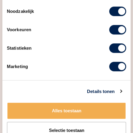
Parkeergelegenheid
Toestemmingsselectie
Noodzakelijk
Soort parkeergelegenheid
Parkeergarage
Voorkeuren
Statistieken
Marketing
Details tonen
Alles toestaan
Selectie toestaan