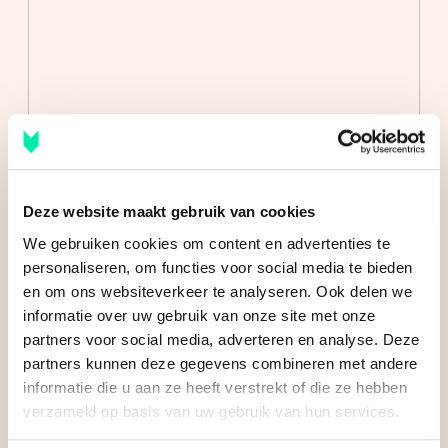
Indeling
telt 18 m² en is te bereiken via de openslaande deuren
van de woonkamer. De keuken is open en biedt de
Aantal kamers
1 kamer
mogelijkheid van een kook- en spoeleiland.
Aantal woonlagen
1
– Appartement V-0-01 in het Valleigebouw heeft twee
Energie
verdiepingen. Je kan gelijkvloers wonen met een
woonkamer, keuken, slaapkamer en badkamer op de
Energielabel
A+++
begane grond. Daarnaast is er op de eerste
Deze website maakt gebruik van cookies
Isolatie
Dakisolatie, dubbel glas, hr
verdieping een extra slaapkamer, tweede toilet en
We gebruiken cookies om content en advertenties te
glas, muurisolatie,
techniekruimte.
personaliseren, om functies voor social media te bieden
vloerisolatie, volledig
geisoleerd
en om ons websiteverkeer te analyseren. Ook delen we
– De overige appartementen van het type Royale
informatie over uw gebruik van onze site met onze
Verwarming
Vloerverwarming geheel,
bevinden zich ook in het Valleigebouw. Deze Royales
partners voor social media, adverteren en analyse. Deze
warmte terugwininstallatie,
partners kunnen deze gegevens combineren met andere
hebben alle ruimtes op één niveau en een inpandige
warmtepomp
informatie die u aan ze heeft verstrekt of die ze hebben
berging. Erg handig om je spullen in je woning te
Warm water
Elektrische boiler eigendom
verzameld op basis van uw gebruik van hun services.
kunnen opbergen!