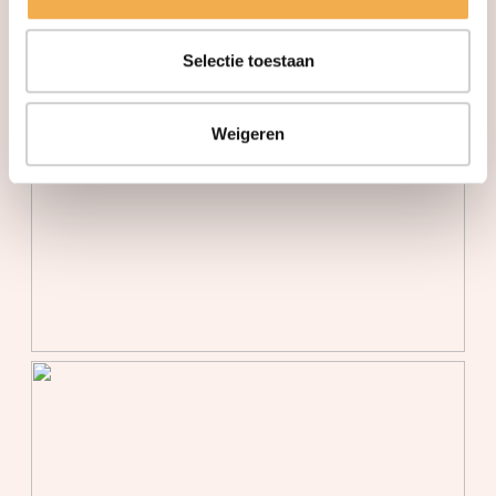
Isolatie
Hr glas, volledig geisoleerd
Selectie toestaan
Verwarming
Vloerverwarming geheel,
warmte terugwininstallatie,
warmtepomp
Weigeren
Kadastrale gegevens
Perceelnaam
Culemborg
Oppervlakte
79 m²
Perceel
216--
Bergruimte
Schuur/berging
Vrijstaand hout
Parkeergelegenheid