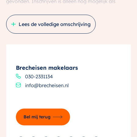
gevonden. Inschrijven is alleen nog mogelijk als
reserve kandidaat.
Lees de volledige omschrijving
Het woningaanbod
In Borg & Buiten fase 3A komen 55 duurzame
woningen. De woningtypes in deze fase zijn je vast niet
onbekend, want een aantal zagen we al bij eerdere
fases.
Brecheisen makelaars
Door de variatie in woningtypes, kapvormen en
030-2331134
steenkleuren, ontstaat een speels karakter. Dit is een
info@brecheisen.nl
intiem, autovrij buurtje waar je totaal ontspannen
woont, altijd te midden van inheems groen.
Tussenwoning Liesgras
Bel mij terug
– 17 Woningen
– Bouwnummer: 36 t/m 40 en 43 t/m 54