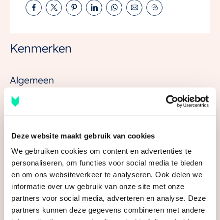
– Woonoppervlakte van circa 80 m²
– Kaveloppervlakte van circa 73 t/m 96 m²
– 3,9 meter breed
– 2 Slaapkamers en mooie zolderverdieping
Kenmerken
– Houtskeletbouw
– Tuinligging op het noorden
Algemeen
Aangeboden sinds
6+ maanden
Status
Verkocht
Aanvaarding
In overleg
Deze website maakt gebruik van cookies
We gebruiken cookies om content en advertenties te
Soort woonhuis
Eengezinswoning,
tussenwoning
personaliseren, om functies voor social media te bieden
en om ons websiteverkeer te analyseren. Ook delen we
Soort bouw
Nieuwbouw
informatie over uw gebruik van onze site met onze
partners voor social media, adverteren en analyse. Deze
Bouwjaar
2026
Bekijk alle kenmerken
partners kunnen deze gegevens combineren met andere
Ligging
In woonwijk