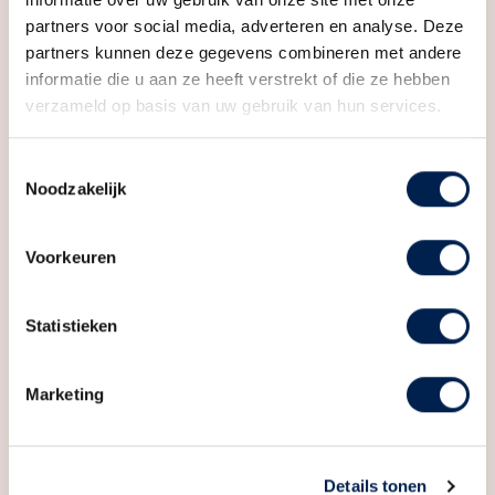
partners voor social media, adverteren en analyse. Deze
Perceel
94 m²
partners kunnen deze gegevens combineren met andere
informatie die u aan ze heeft verstrekt of die ze hebben
Inhoud
621 m³
verzameld op basis van uw gebruik van hun services.
Indeling
Toestemmingsselectie
Aantal kamers
7 kamers (4 slaapkamers)
Noodzakelijk
Aantal badkamers
1 badkamer
Voorkeuren
Badkamervoorzieningen
Dubbele wastafel,
inloopdouche, ligbad
Statistieken
Aantal woonlagen
4
Voorzieningen
Glasvezel kabel, mechanische
Marketing
ventilatie, zonnepanelen
Energie
Details tonen