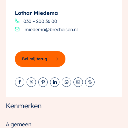
vloerverwarming, dus jij hebt nooit meer last van
koude voeten in de winter. Vanuit je woning heb je
Lothar Miedema
uitzicht op de prachtige binnentuin. Zo ervaar je de
030 – 200 36 00
luxe van een groene omgeving, maar met de stad
lmiedema@brecheisen.nl
naast je deur.
Een aantal appartementen hebben het recht om een
parkeerplek te kopen in de stallingsgarage onder de
Bel mij terug
binnentuin. De kosten voor een parkeerplaats zijn €
38.000,- en zijn niet inbegrepen in de V.O.N.
Kenmerken
Algemeen