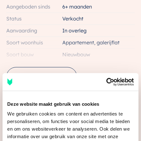
Aangeboden sinds
6+ maanden
Status
Verkocht
Aanvaarding
In overleg
Soort woonhuis
Appartement, galerijflat
Soort bouw
Nieuwbouw
Bouwjaar
2025
Bekijk alle kenmerken
Ligging
Aan park, in woonwijk
Oppervlakten en inhoud
Deze website maakt gebruik van cookies
Wonen
59 m²
We gebruiken cookies om content en advertenties te
Media
Gebouwgebonden Buitenruimte
11 m²
personaliseren, om functies voor social media te bieden
en om ons websiteverkeer te analyseren. Ook delen we
Inhoud
179 m³
informatie over uw gebruik van onze site met onze