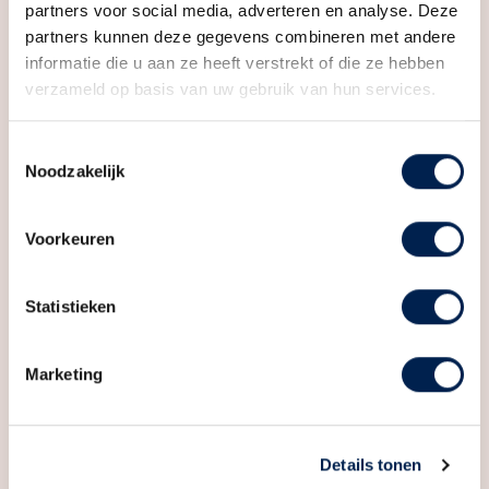
partners voor social media, adverteren en analyse. Deze
Indeling
partners kunnen deze gegevens combineren met andere
informatie die u aan ze heeft verstrekt of die ze hebben
Aantal kamers
2 kamers (1 slaapkamer)
verzameld op basis van uw gebruik van hun services.
Aantal badkamers
1 badkamer
Toestemmingsselectie
Badkamervoorzieningen
Douche, vloerverwarming,
Noodzakelijk
wastafel
Aantal woonlagen
1
Voorkeuren
Voorzieningen
Glasvezel kabel, mechanische
ventilatie
Statistieken
Energie
Marketing
Energielabel
A+++
Isolatie
Hr glas, volledig geisoleerd
Details tonen
Verwarming
Vloerverwarming geheel,