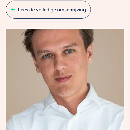
Lees de volledige omschrijving
Iedereen vindt hier een optimale woning. Geniet van
het uitzicht op de groene binnentuin of kijk uit op de
levendige straat.
Drink een heerlijke koffie op je eigen grote balkon of
ontspan in je eigen tuin. Alles is mogelijk in
woongebouw Cobana van deelplan Nicoya.
Laat je verleiden door de 2 ruime maisonnettes of 50
luxe appartementen in Cobana! Dit bijzondere
woonblok wordt gekenmerkt door diversiteit. Je vindt
hier karakteristieke maisonnettes, 2 en 3
kamerappartementen en luxe penthouses. Perfecte
woningen voor verschillende typen huishoudens. Van
starters tot gezinnen. De woningen zijn voorzien van