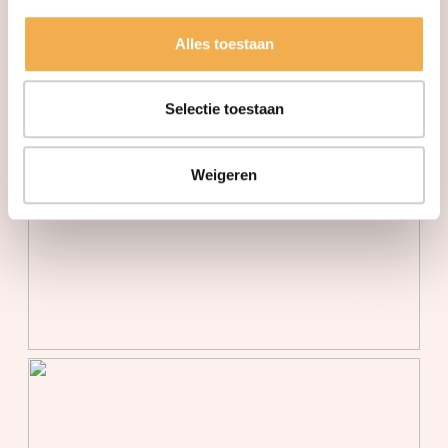
warmte terugwininstallatie
Alles toestaan
Warm water
Aardwarmte, centrale
voorziening, stadsverwarming
Selectie toestaan
Buitenruimte
Tuin
Achtertuin
Weigeren
Parkeergelegenheid
Soort parkeergelegenheid
Betaald parkeren,
parkeergarage