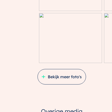
ventilatie
Parkeergelegenheid
Soort parkeergelegenheid
Betaald p
Bekijk meer foto's
Overige media