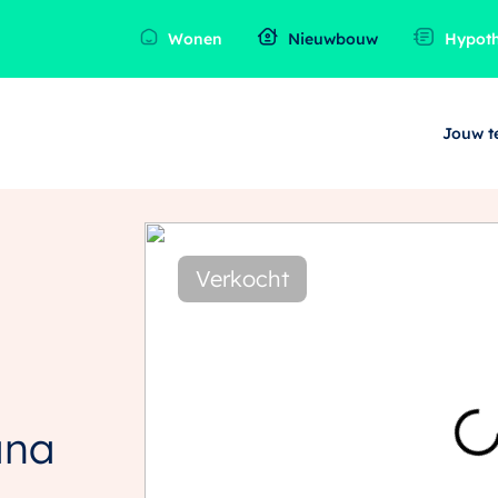
Wonen
Nieuwbouw
Hypot
Jouw 
Verkocht
ana