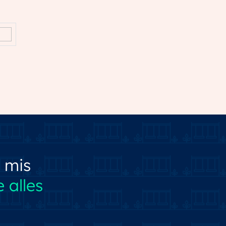
 mis
 alles