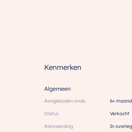
maisonnettes, 2 en 3 kamerappartement
verschillende typen huishoudens. Van st
vloerverwarming, dus jij hebt nooit meer
woning heb je uitzicht op de prachtige 
omgeving, maar met de stad naast je d
Een aantal appartementen hebben het r
stallingsgarage onder de binnentuin. De
zijn niet inbegrepen in de V.O.N.
Kenmerken
Algemeen
Aangeboden sinds
6+ maand
Status
Verkocht
Aanvaarding
In overle