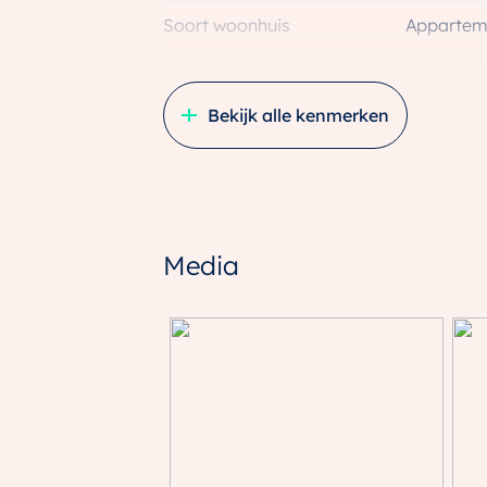
Soort woonhuis
Apparteme
Soort bouw
Nieuwbo
Bekijk alle kenmerken
Bouwjaar
2025
Ligging
Aan park,
Indeling
Media
Aantal kamers
2 kamers 
Aantal badkamers
1 badkam
Badkamervoorzieningen
Douche, v
Aantal woonlagen
1
Voorzieningen
Glasvezel