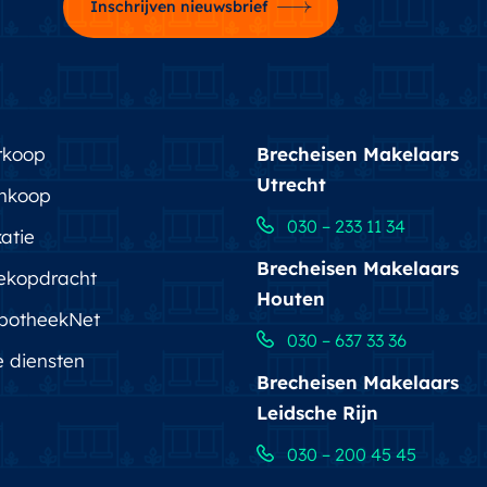
Inschrijven nieuwsbrief
rkoop
Brecheisen Makelaars
Utrecht
nkoop
030 – 233 11 34
atie
Brecheisen Makelaars
ekopdracht
Houten
potheekNet
030 – 637 33 36
e diensten
Brecheisen Makelaars
Leidsche Rijn
030 – 200 45 45