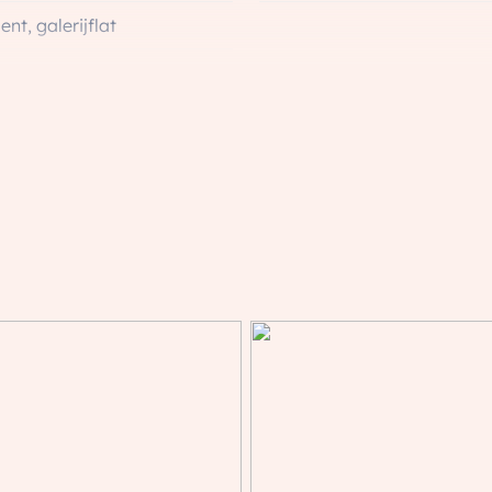
nt, galerijflat
uw
 in woonwijk
Energie
(1 slaapkamer)
Energielabel
er
Isolatie
loerverwarming, wastafel
Verwarming
Warm water
 kabel, mechanische