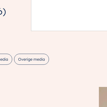
6)
edia
Overige media