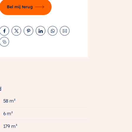
Bel mij terug
d
58 m²
6 m²
179 m³