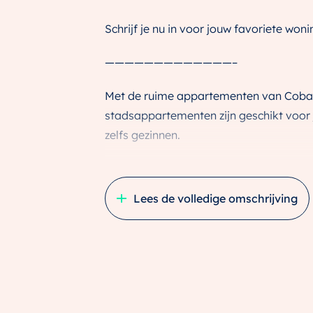
Schrijf je nu in voor jouw favoriete woni
—————————————–
Met de ruime appartementen van Coban
stadsappartementen zijn geschikt voor
zelfs gezinnen.
Iedereen vindt hier een optimale woning
kijk uit op de levendige straat.
Lees de volledige omschrijving
Drink een heerlijke koffie op je eigen gro
mogelijk in woongebouw Cobana van de
Laat je verleiden door de 2 ruime mais
bijzondere woonblok wordt gekenmerkt do