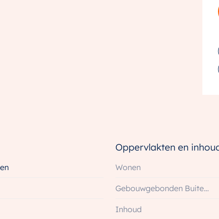
en en luxe penthouses. Perfecte woningen voor
arters tot gezinnen. De woningen zijn voorzien van
 last van koude voeten in de winter. Vanuit je
binnentuin. Zo ervaar je de luxe van een groene
eur.
echt om een parkeerplek te kopen in de
 kosten voor een parkeerplaats zijn € 38.000,- en
Oppervlakten en inhou
en
Wonen
Gebouwgebonden Buitenruimte
g
Inhoud