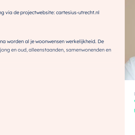
ng via de projectwebsite: cartesius-utrecht.nl
a worden al je woonwensen werkelijkheid. De
 jong en oud, alleenstaanden, samenwonenden en
. Geniet van het uitzicht op de groene binnentuin of
te balkon of ontspan in je eigen tuin. Alles is
elplan Nicoya.
onnettes of 50 luxe appartementen in Cobana! Dit
or diversiteit. Je vindt hier karakteristieke