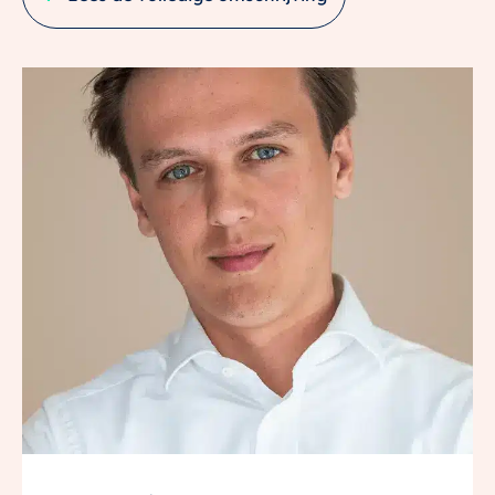
verschillende voorzieningen.
Woon je alleen, samen of heb je een jong gezin? In dit
fijne 3-kamerappartement zit je helemaal goed. De
extra kamer kun je gebruiken als thuiskantoor,
logeerkamer of kinderkamer. De woonkamer is lekker
ruim en licht met een loggia van zo’n 7,5 m² op: een
beschutte plek waar je elk seizoen van het buitenzijn
kunt genieten.
Of je nu werkt, ontspant of gewoon lekker thuis bent –
dit appartement past zich moeiteloos aan jouw leven
aan.
Het appartement wordt inclusief luxe sanitair van
Duravit en Mosa tegelwerk opgeleverd. Een
hoogwaardige Bruynzeel Atlaskeuken voorzien van