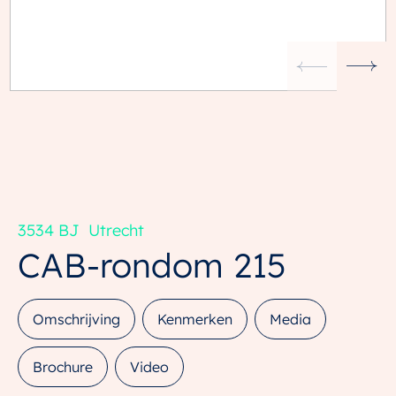
3534 BJ
Utrecht
CAB-rondom
215
Omschrijving
Kenmerken
Media
Brochure
Video