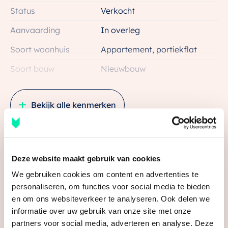
duurzaamheid en gezondheid als uitgangspunten,
Status
Verkocht
ontstaat een plek waar mensen langer gelukkig en
Aanvaarding
In overleg
gezond samenleven.
Soort woonhuis
Appartement, portiekflat
Cartesius ligt vlakbij de historische binnenstad, naast
Soort bouw
Nieuwbouw
station Utrecht Zuilen en tegenover de ‘vrijhaven’ van
Bouwjaar
2025
het Werkspoorkwartier. Auto’s zijn uit het zicht, je
Bekijk alle kenmerken
woning is gelegen dicht bij het Cartesius park en je
Ligging
In woonwijk
wandelt of fietst zo naar de binnenstad. Er komt een
sporthal en het kindcentrum Cartesius waar kinderen
Oppervlakten en inhoud
op jonge leeftijd al een gezonde leefstijl meekrijgen.
Wonen
98 m²
Deze website maakt gebruik van cookies
Media
Andere voordelen van wonen in Nosara:
Gebouwgebonden Buitenruimte
8 m²
We gebruiken cookies om content en advertenties te
– De energie voor warm tapwater en verwarming
personaliseren, om functies voor social media te bieden
Inhoud
260 m³
en om ons websiteverkeer te analyseren. Ook delen we
wordt opgewekt door middel van een collectieve
informatie over uw gebruik van onze site met onze
bodemenergiebron en het complex is voorzien van
Indeling
partners voor social media, adverteren en analyse. Deze