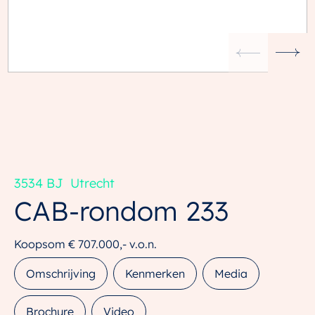
3534 BJ
Utrecht
CAB-rondom
233
Koopsom
€ 707.000,-
v.o.n.
Omschrijving
Kenmerken
Media
Brochure
Video