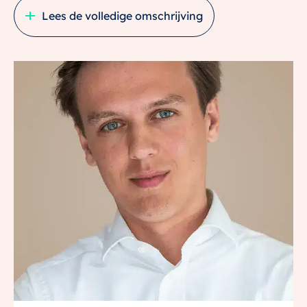
monumentale CAB – dé huiskamer van de wijk met
Lees de volledige omschrijving
verschillende voorzieningen.
Woon je alleen, samen of heb je een jong gezin? In dit
fijne 3-kamerappartement zit je helemaal goed. De
extra kamer kun je gebruiken als thuiskantoor,
logeerkamer of kinderkamer. De woonkamer is lekker
ruim en licht met een loggia van zo’n 7,5 m² op: een
beschutte plek waar je elk seizoen van het buitenzijn
kunt genieten.
Of je nu werkt, ontspant of gewoon lekker thuis bent –
dit appartement past zich moeiteloos aan jouw leven
aan.
Het appartement wordt inclusief luxe sanitair van
Duravit en Mosa tegelwerk opgeleverd. Een