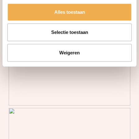
makelaars.
Verwarming
Aardwarmte,
Alles toestaan
vloerverwarming geheel
Warm water
Aardwarmte, centrale
Selectie toestaan
voorziening
Weigeren
Parkeergelegenheid
Soort parkeergelegenheid
Betaald parkeren