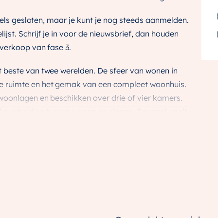
ddels gesloten, maar je kunt je nog steeds aanmelden.
jst. Schrijf je in voor de nieuwsbrief, dan houden
 verkoop van fase 3.
 beste van twee werelden. De sfeer van wonen in
 ruimte en het gemak van een compleet woonhuis.
woonlagen en beschikken over drie of vier kamers.
jke scheiding tussen wonen en slapen. Bovenal voelt
n oppervlakte van circa 30 tot 37 m², vormt het een
e. Er is plek voor een grote eettafel, groen en
rote glaspartijen in dit sfeervolle
n hier naadloos in elkaar over. Met volop licht en
n circa 73 tot 132 m² en liggen aan het