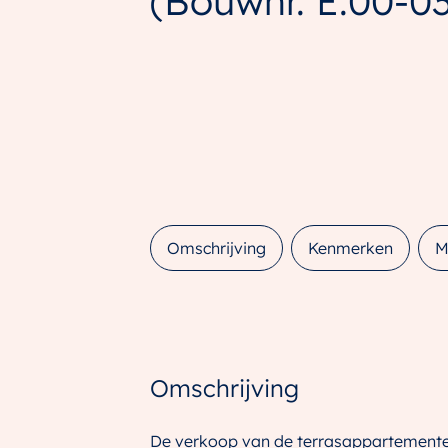
(Bouwnr. E.00-03
Omschrijving
Kenmerken
M
Omschrijving
De verkoop van de terrasappartementen 