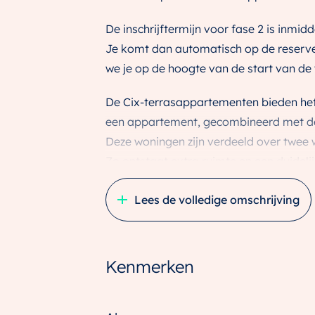
De inschrijftermijn voor fase 2 is inmi
Je komt dan automatisch op de reserveli
we je op de hoogte van de start van de
De Cix-terrasappartementen bieden het
een appartement, gecombineerd met de
Deze woningen zijn verdeeld over twee 
Zo ontstaat extra ruimte en een duideli
het als royaal en overzichtelijk wonen.
Lees de volledige omschrijving
Een highlight: het riante terras. Met ee
volwaardig verlengstuk van de woonruimt
lange zomeravonden buiten. Dankzij de g
Kenmerken
terrasappartement lopen binnen en buite
weids zicht op de stad.
De appartementen variëren in grootte va