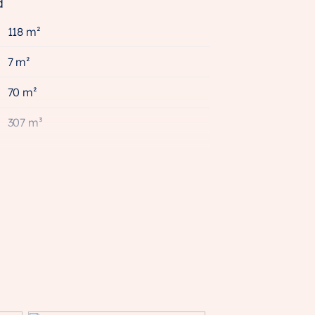
d
118 m²
7 m²
70 m²
307 m³
A++
Volledig geisoleerd