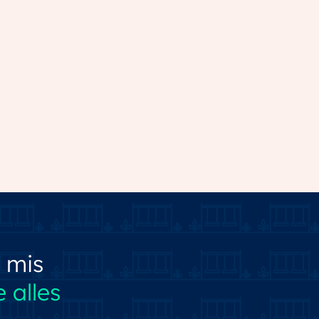
 mis
 alles