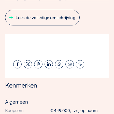
In tegenstelling tot eerdere fase komt er bij fase 3
geen pre-sale, maar gaan we direct in verkoop.
Lees de volledige omschrijving
Wie weet woon jij straks hoog boven Merwede en
wordt je wakker met de stad aan je voeten.
Compact of royaal wonen, hoog boven de stad, met
uitzicht op het groen en de dynamiek van Merwede.
Een plek waar licht, ruimte en perspectief
samenkomen. En waar het uitzicht iedere dag blijft
verrassen.
Dát is wonen in Cix fase 3!
Kenmerken
Een nieuwe stadswijk in Utrecht Merwede, waar
stedelijkheid en rust elkaar aanvullen. Je woont hier
Algemeen
tussen park en plein, met ruimte om op te laden én
Koopsom
€ 449.000,- vrij op naam
midden in het leven te staan.