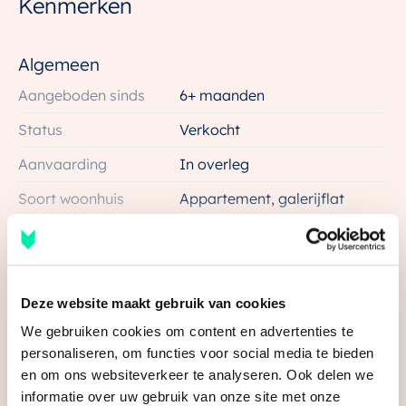
Kenmerken
Wonen op een toplocatie
Deze ruime 3-kamerappartementen bieden de
Algemeen
perfecte mix van comfort, stijl en duurzaamheid. Met
energielabel A++ geniet je niet alleen van een luxe
Aangeboden sinds
6+ maanden
appartement, maar ook van lagere energiekosten,
Status
Verkocht
wat fijn is voor je portemonnee! Dankzij de
Aanvaarding
In overleg
uitstekende isolatie en moderne installaties woon je
hier energiezuinig en toekomstbestendig! Het
Soort woonhuis
Appartement, galerijflat
appartement is ook nog eens aangesloten op de
Soort bouw
Nieuwbouw
stadsverwarming van Utrecht. De Poortwachter is een
Bouwjaar
2025
bijzonder woongebouw op een toplocatie, waar je de
gezelligheid van Utrecht ervaart. En tegelijkertijd
Bekijk alle kenmerken
Ligging
In centrum, in woonwijk, vrij
Deze website maakt gebruik van cookies
geniet van de rust van je eigen woning. Is dit jouw
uitzicht
We gebruiken cookies om content en advertenties te
nieuwe, duurzame thuis?
personaliseren, om functies voor social media te bieden
Oppervlakten en inhoud
en om ons websiteverkeer te analyseren. Ook delen we
Duurzaam en toekomstgericht
informatie over uw gebruik van onze site met onze
Wonen
81 m²