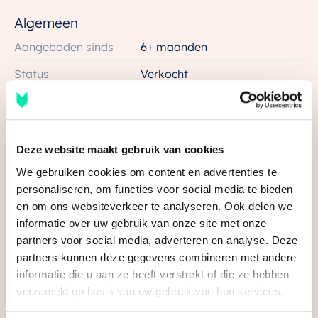
Algemeen
Duurzaam wonen op een toplocatie
Deze ruime 3-kamerappartementen bieden de
Aangeboden sinds
6+ maanden
perfecte mix van comfort, stijl en duurzaamheid. Met
Status
Verkocht
energielabel A++ geniet je niet alleen van een luxe
Aanvaarding
In overleg
appartement, maar ook van lagere energiekosten,
wat fijn is voor je portemonnee! Dankzij de
Soort woonhuis
Appartement, galerijflat
uitstekende isolatie en moderne installaties woon je
Deze website maakt gebruik van cookies
Soort bouw
Nieuwbouw
hier energiezuinig en toekomstbestendig! Het
We gebruiken cookies om content en advertenties te
Bouwjaar
2025
appartement is ook nog eens aangesloten op de
personaliseren, om functies voor social media te bieden
stadsverwarming van Utrecht. De Poortwachter is een
Bekijk alle kenmerken
en om ons websiteverkeer te analyseren. Ook delen we
Ligging
In centrum, in woonwijk, vrij
bijzonder woongebouw op een toplocatie, waar je de
uitzicht
informatie over uw gebruik van onze site met onze
partners voor social media, adverteren en analyse. Deze
gezelligheid van Utrecht ervaart. En tegelijkertijd
partners kunnen deze gegevens combineren met andere
geniet van de rust van je eigen woning. Is dit jouw
Oppervlakten en inhoud
informatie die u aan ze heeft verstrekt of die ze hebben
nieuwe, duurzame thuis?
Wonen
81 m²
verzameld op basis van uw gebruik van hun services.
Media
Parkeren op jouw eigen parkeerplaats
Inhoud
243 m³