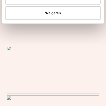
vloerverwarming geheel,
warmtepomp
Weigeren
Warm water
Aardwarmte,
stadsverwarming
Bergruimte
Schuur/berging
Inpandig
Parkeergelegenheid
Soort parkeergelegenheid
Parkeergarage