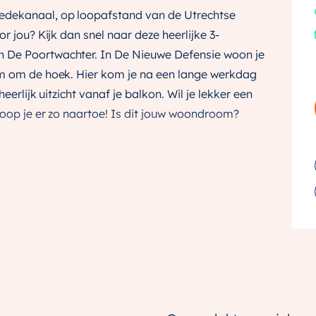
edekanaal, op loopafstand van de Utrechtse
r jou? Kijk dan snel naar deze heerlijke 3-
 De Poortwachter. In De Nieuwe Defensie woon je
um om de hoek. Hier kom je na een lange werkdag
eerlijk uitzicht vanaf je balkon. Wil je lekker een
loop je er zo naartoe! Is dit jouw woondroom?
te waar grote ramen zorgen voor een overvloed aan
oorbereidingen voor gezellige etentjes en borrels.
ppartement lekker ruimtelijk. Vanuit de woonkamer
 van de frisse lucht. Verder beschikt de woning over
 separaat toilet en een praktische berging met
master bedroom is licht en ruim en de 2e
s slaapkamer of thuiskantoor. Of creëer een fijne
et leven goed!