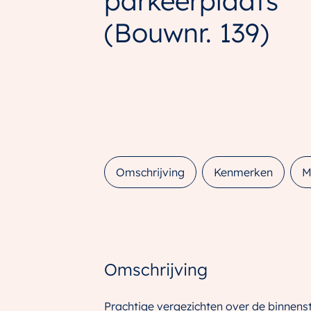
parkeerplaats
(Bouwnr. 139)
Omschrijving
Kenmerken
M
Omschrijving
Prachtige vergezichten over de binnens