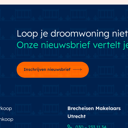
Loop je droomwoning niet
Onze nieuwsbrief vertelt je
Inschrijven nieuwsbrief
rkoop
Brecheisen Makelaars
Utrecht
nkoop
030 – 233 11 34