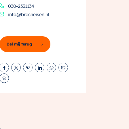
030-2331134
info@brecheisen.nl
Bel mij terug