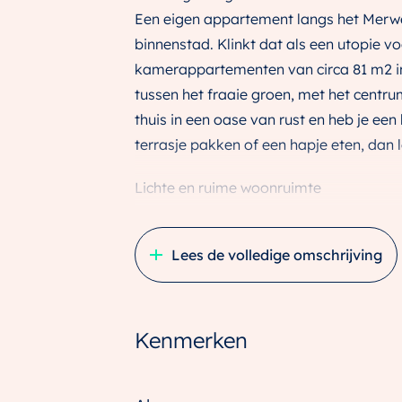
Een eigen appartement langs het Merw
binnenstad. Klinkt dat als een utopie voo
kamerappartementen van circa 81 m2 in
tussen het fraaie groen, met het centr
thuis in een oase van rust en heb je een h
terrasje pakken of een hapje eten, dan 
Lichte en ruime woonruimte
Stap binnen in een heerlijke woonruim
daglicht. In de open keuken tref je de v
Lees de volledige omschrijving
Dankzij de slimme indeling voelt dit a
stap je zo het balkon op, waar je geniet
een moderne en complete badkamer, een
Kenmerken
plek voor de wasmachine en droger. De 
slaapkamer kan ook ingericht worden al
hobbyruimte. Wat je ook kiest, hier is h