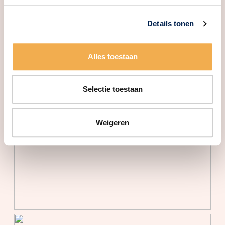
Isolatie
Hr glas, volledig geisoleerd
Details tonen
Verwarming
Vloerverwarming gedeeltelijk,
warmtepomp
Alles toestaan
Buitenruimte
Tuin
Achtertuin, voortuin
Selectie toestaan
Achtertuin
62 m²
Weigeren
Ligging tuin
Oost bereikbaar via achterom
Bergruimte
Schuur/berging
Vrijstaand hout
Parkeergelegenheid
Soort parkeergelegenheid
Op eigen terrein