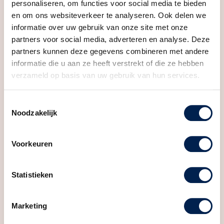
luchtwarmtepomp en vloerverwarming. Wil jij zo
personaliseren, om functies voor social media te bieden
Inhoud
410 m³
modern en comfortabel wonen?
en om ons websiteverkeer te analyseren. Ook delen we
informatie over uw gebruik van onze site met onze
Indeling
partners voor social media, adverteren en analyse. Deze
partners kunnen deze gegevens combineren met andere
Aantal kamers
4 kamers (3 slaapkamers)
informatie die u aan ze heeft verstrekt of die ze hebben
verzameld op basis van uw gebruik van hun services.
Aantal badkamers
1 badkamer
Badkamervoorzieningen
Douche, ligbad, toilet,
Toestemmingsselectie
wastafel
Noodzakelijk
Aantal woonlagen
3
Voorzieningen
Dakraam, mechanische
Voorkeuren
ventilatie, schuifpui,
zonnepanelen
Statistieken
Energie
Marketing
Energielabel
A+++