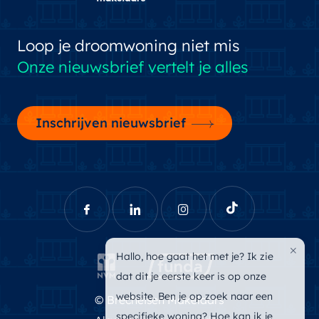
Loop je droomwoning niet mis
Onze nieuwsbrief vertelt je alles
Inschrijven nieuwsbrief
×
Hallo, hoe gaat het met je? Ik zie
dat dit je eerste keer is op onze
website. Ben je op zoek naar een
© Brecheisen Makelaars
specifieke woning? Hoe kan ik je