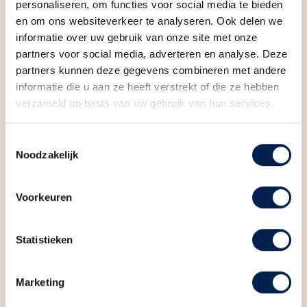
modern en comfortabel wonen?
personaliseren, om functies voor social media te bieden
Inhoud
400 m³
en om ons websiteverkeer te analyseren. Ook delen we
informatie over uw gebruik van onze site met onze
Indeling
partners voor social media, adverteren en analyse. Deze
partners kunnen deze gegevens combineren met andere
Aantal kamers
4 kamers (3 slaapkamers)
informatie die u aan ze heeft verstrekt of die ze hebben
verzameld op basis van uw gebruik van hun services.
Aantal badkamers
1 badkamer
Badkamervoorzieningen
Douche, ligbad, toilet,
Toestemmingsselectie
wastafel
Noodzakelijk
Aantal woonlagen
3
Voorzieningen
Dakraam, mechanische
Voorkeuren
ventilatie, schuifpui,
zonnepanelen
Statistieken
Energie
Marketing
Energielabel
A+++