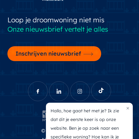
Loop je droomwoning niet mis
Onze nieuwsbrief vertelt je alles
Inschrijven nieuwsbrief
×
Hallo, hoe gaat het met je? Ik zie
dat dit je eerste keer is op onze
website. Ben je op zoek naar een
© Brecheisen Makelaars
specifieke woning? Hoe kan ik je