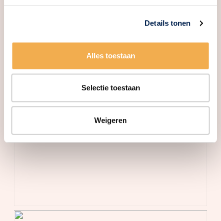
Isolatie
Hr glas, volledig geisoleerd
Details tonen
Verwarming
Vloerverwarming gedeeltelijk,
warmtepomp
Alles toestaan
Buitenruimte
Tuin
Achtertuin, voortuin
Selectie toestaan
Achtertuin
62 m²
Weigeren
Ligging tuin
Oost bereikbaar via achterom
Bergruimte
Schuur/berging
Vrijstaand hout
Parkeergelegenheid
Soort parkeergelegenheid
Op eigen terrein