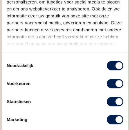
modern en comfortabel wonen?
personaliseren, om functies voor social media te bieden
Inhoud
410 m³
en om ons websiteverkeer te analyseren. Ook delen we
informatie over uw gebruik van onze site met onze
Indeling
partners voor social media, adverteren en analyse. Deze
partners kunnen deze gegevens combineren met andere
Aantal kamers
4 kamers (3 slaapkamers)
informatie die u aan ze heeft verstrekt of die ze hebben
verzameld op basis van uw gebruik van hun services.
Aantal badkamers
1 badkamer
Badkamervoorzieningen
Douche, ligbad, toilet,
Toestemmingsselectie
wastafel
Noodzakelijk
Aantal woonlagen
3
Voorzieningen
Dakraam, mechanische
Voorkeuren
ventilatie, schuifpui,
zonnepanelen
Statistieken
Energie
Marketing
Energielabel
A+++