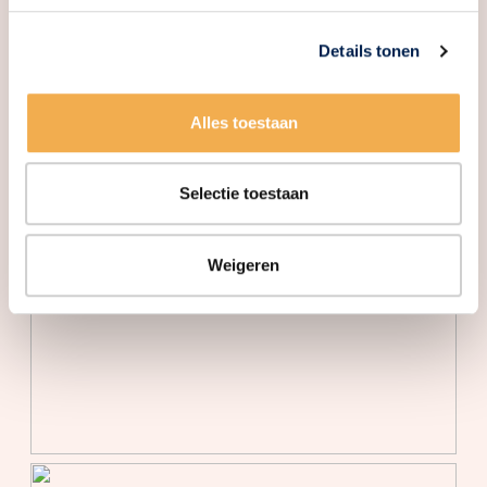
Isolatie
Hr glas, volledig geisoleerd
Details tonen
Verwarming
Vloerverwarming gedeeltelijk,
warmtepomp
Alles toestaan
Buitenruimte
Tuin
Achtertuin, voortuin
Selectie toestaan
Achtertuin
62 m²
Weigeren
Ligging tuin
Oost bereikbaar via achterom
Bergruimte
Schuur/berging
Vrijstaand hout
Parkeergelegenheid
Soort parkeergelegenheid
Op eigen terrein