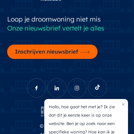
Loop je droomwoning niet mis
Onze nieuwsbrief vertelt je alles
Inschrijven nieuwsbrief
×
Hallo, hoe gaat het met je? Ik zie
dat dit je eerste keer is op onze
website. Ben je op zoek naar een
© Brecheisen Makelaars
specifieke woning? Hoe kan ik je