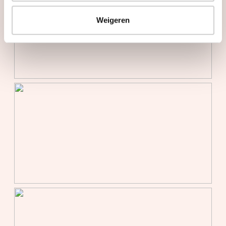
Verwarming
Vloerverwarming gedeeltelijk,
warmtepomp
Weigeren
Kadastrale gegevens
Perceelnaam
1 00001
Oppervlakte
212 m²
Eigendomssituatie
Volle eigendom
Omvang
Geheel perceel
Buitenruimte
Tuin
Achtertuin, voortuin, zijtuin
Achtertuin
51 m²
Ligging tuin
West bereikbaar via achterom