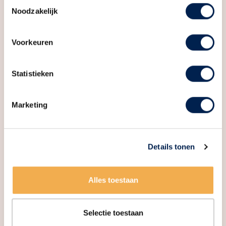
Toestemmingsselectie
Noodzakelijk
Indeling
Aantal kamers
4 kamers (3 slaapkamers)
Voorkeuren
Aantal badkamers
1 badkamer
Statistieken
Badkamervoorzieningen
Douche, toilet, wastafel
Aantal woonlagen
3
Marketing
Voorzieningen
Dakraam, mechanische
ventilatie, schuifpui,
zonnepanelen
Details tonen
Energie
Alles toestaan
Energielabel
A+++
Isolatie
Hr glas, volledig geisoleerd
Selectie toestaan