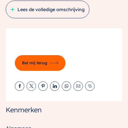
3 slaapkamers en daarboven nog een complete 2e
Lees de volledige omschrijving
verdieping die je helemaal naar eigen wens inricht.
Met het buurtpark om de hoek en zowel het Oude
Dorp van Houten als Utrecht dichtbij woon je hier
heerlijk. Past dit bij jouw woonwens?
Open leefruimte, nieuwe keuken
Binnenkomen voelt direct goed. Vanuit de hal, met
Bel mij terug
toilet, stap je de lichte leefruimte in waar koken, eten
en relaxen samenkomen. De keuken aan de
straatzijde is al compleet ingericht, dus je kunt meteen
aan de slag met jouw favoriete gerechten. Aan de
tuinkant is er ruimte voor een lange eettafel en een
gezellige zithoek. Zet de schuifpui open en je loopt zo
Kenmerken
de tuin in. Achterin staat een handige berging voor
fietsen en tuinkussens, en je auto parkeer je makkelijk