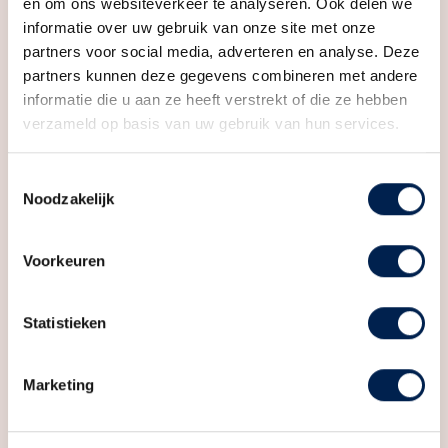
Inhoud
390 m³
voorzien van vloerverwarming, zonnepanelen en een
en om ons websiteverkeer te analyseren. Ook delen we
informatie over uw gebruik van onze site met onze
luchtwarmtepomp. Met energielabel A+++ woon je
partners voor social media, adverteren en analyse. Deze
Indeling
hier comfortabel, energiezuinig en zorgeloos.
partners kunnen deze gegevens combineren met andere
Aantal kamers
2 kamers (1 slaapkamer)
informatie die u aan ze heeft verstrekt of die ze hebben
verzameld op basis van uw gebruik van hun services.
Aantal badkamers
1 badkamer
Badkamervoorzieningen
Douche, toilet, wastafel
Toestemmingsselectie
Noodzakelijk
Aantal woonlagen
2
Voorzieningen
Mechanische ventilatie,
Voorkeuren
zonnepanelen
Statistieken
Energie
Energielabel
A+++
Marketing
Isolatie
Hr glas, volledig geisoleerd
Verwarming
Vloerverwarming gedeeltelijk,