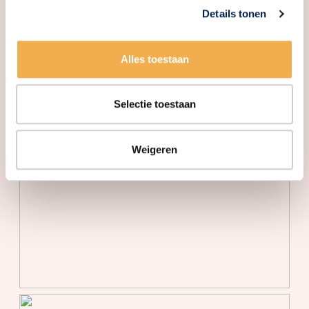
warmtepomp
Details tonen
Buitenruimte
Alles toestaan
Tuin
Patio atrium, voortuin
Voortuin
67 m²
Selectie toestaan
Ligging tuin
Oost
Weigeren
Bergruimte
Schuur/berging
Aangebouwd steen
Parkeergelegenheid
Soort parkeergelegenheid
Op eigen terrein