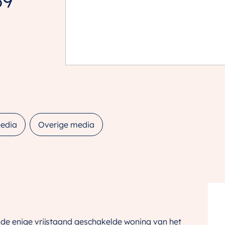
39
edia
Overige media
de enige vrijstaand geschakelde woning van het