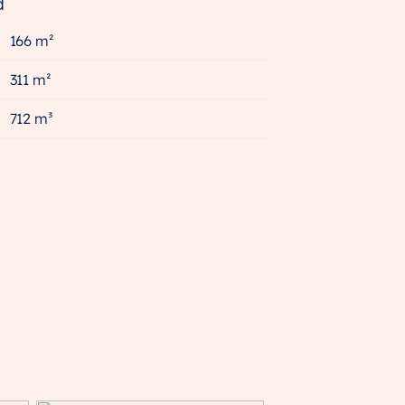
d
166 m²
311 m²
712 m³
A++++