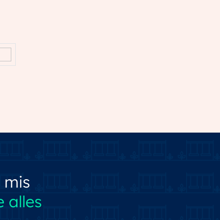
Op eigen terrein
 mis
 alles