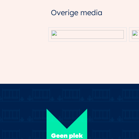
Overige media
Bergruimte
Schuur/berging
Aangebou