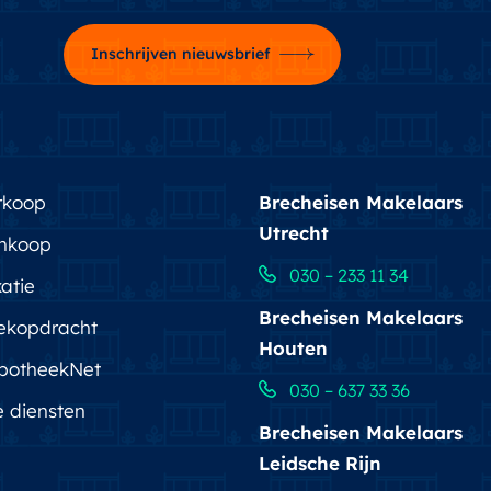
Inschrijven nieuwsbrief
rkoop
Brecheisen Makelaars
Utrecht
nkoop
030 – 233 11 34
atie
Brecheisen Makelaars
ekopdracht
Houten
potheekNet
030 – 637 33 36
e diensten
Brecheisen Makelaars
Leidsche Rijn