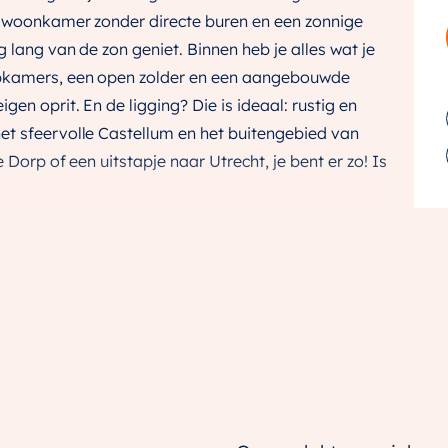
n woonkamer zonder directe buren en een zonnige
 lang van de zon geniet. Binnen heb je alles wat je
apkamers, een open zolder en een aangebouwde
gen oprit. En de ligging? Die is ideaal: rustig en
et sfeervolle Castellum en het buitengebied van
 Dorp of een uitstapje naar Utrecht, je bent er zo! Is
en in een lichte leefruimte waar koken, eten en
ken aan de voorzijde is al compleet ingericht,
jouw eerste ontbijt of borrel met vrienden en
m, mede dankzij de uitbouw. Zet de schuifpui open
at in de avond geniet van de zon. Extra handig: de
erfect voor fietsen, gereedschap en al je