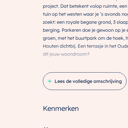
project. Dat betekent volop ruimte, ee
tuin op het westen waar je ’s avonds nog
zoekt: een royale begane grond, 3 sla
berging. Parkeren doe je gewoon op je ei
groen, met het buurtpark om de hoek, h
Houten dichtbij. Een terrasje in het Oude
dit jouw woondroom?
Woonplezier op de begane grond
Via de zij-entree met toilet stap je binn
Lees de volledige omschrijving
ontspannen samenkomen. De moderne keu
inclusief kookeiland. Ben je klaar voor 
vrienden? De woonkamer is heerlijk rui
Kenmerken
en je loopt zo de tuin in, waar je tot la
berging is aangebouwd en geschakeld, p
tuinspullen.