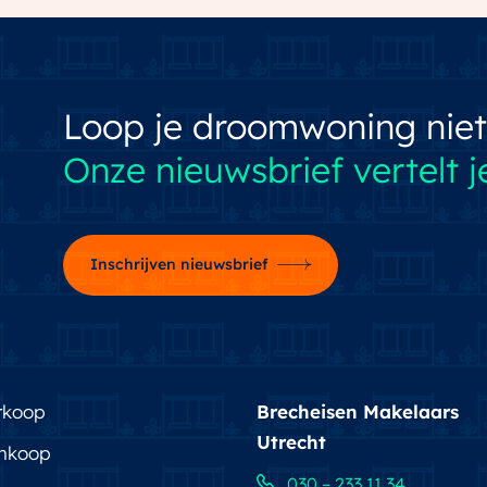
Loop je droomwoning niet
Onze nieuwsbrief vertelt je
Inschrijven nieuwsbrief
rkoop
Brecheisen Makelaars
Utrecht
nkoop
030 – 233 11 34