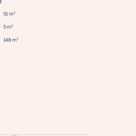
d
51 m²
5 m²
148 m³
A+++