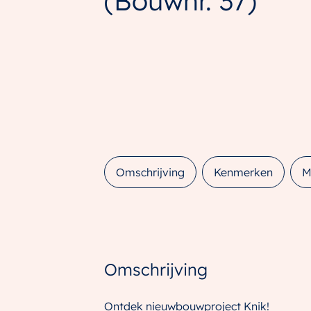
(Bouwnr. 37)
Omschrijving
Kenmerken
M
Omschrijving
Ontdek nieuwbouwproject Knik!