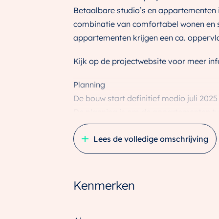
Betaalbare studio’s en appartementen in
combinatie van comfortabel wonen en st
appartementen krijgen een ca. oppervla
Kijk op de projectwebsite voor meer inf
Planning
De bouw start definitief medio juli 2025
De planning is om de appartementen twe
Bouwnummer 37: appartement type 1b m
Lees de volledige omschrijving
de mogelijkheid om een extra ruime wo
verplaatst worden naar de positie van 
Kenmerken
Appartement type 1b is als appartemen
van ‘de knik’ maakt jouw
appartement nét wat compacter waardoo