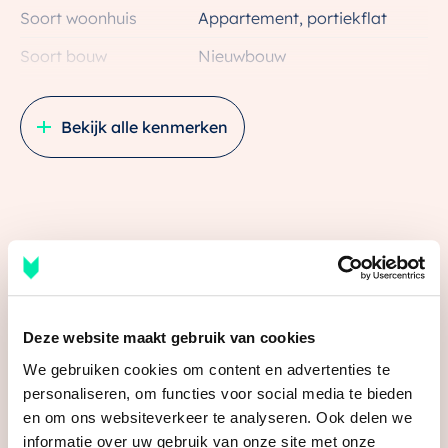
Soort woonhuis
Appartement, portiekflat
een open indeling waarbij je tweede slaapkamer met
een schuifwand af te sluiten is.
Soort bouw
Nieuwbouw
Bouwjaar
2025
Indeling: Badkamer, separaat toilet, woonkamer met
Bekijk alle kenmerken
open keuken en handige berging inclusief
Ligging
In centrum
wasmachine-aansluiting. De verkoopprijs is exclusief
keukenopstelling. Die bepaal jij.
Oppervlakten en inhoud
– Woonoppervlakte: 53 m2
Wonen
53 m²
– Lage energiekosten
Media
Gebouwgebonden Buitenruimte
5 m²
– Eigen berging
– Separaat toilet
Inhoud
154 m³
– Optioneel een extra ruime woonkamer i.p.v. 2e
Deze website maakt gebruik van cookies
slaapkamer
Indeling
We gebruiken cookies om content en advertenties te
personaliseren, om functies voor social media te bieden
Aantal kamers
2 kamers (1 slaapkamer)
Het plan
en om ons websiteverkeer te analyseren. Ook delen we
Het bestaande gebouw maakt plaats voor een solide
Aantal badkamers
1 badkamer
informatie over uw gebruik van onze site met onze