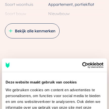
Soort woonhuis
Appartement, portiekflat
een open indeling waarbij je tweede slaapkamer met
een schuifwand af te sluiten is.
Soort bouw
Nieuwbouw
Bouwjaar
2025
Indeling: Badkamer, separaat toilet, woonkamer met
Bekijk alle kenmerken
open keuken en handige berging inclusief
Ligging
In centrum
wasmachine-aansluiting. De verkoopprijs is exclusief
keukenopstelling. Die bepaal jij.
Oppervlakten en inhoud
– Woonoppervlakte: 53 m2
Wonen
53 m²
– Lage energiekosten
Media
Gebouwgebonden Buitenruimte
5 m²
– Eigen berging
– Separaat toilet
Inhoud
154 m³
– Optioneel een extra ruime woonkamer i.p.v. 2e
Deze website maakt gebruik van cookies
slaapkamer
Indeling
We gebruiken cookies om content en advertenties te
personaliseren, om functies voor social media te bieden
Aantal kamers
2 kamers (1 slaapkamer)
Het plan
en om ons websiteverkeer te analyseren. Ook delen we
Het bestaande gebouw maakt plaats voor een solide
Aantal badkamers
1 badkamer
informatie over uw gebruik van onze site met onze