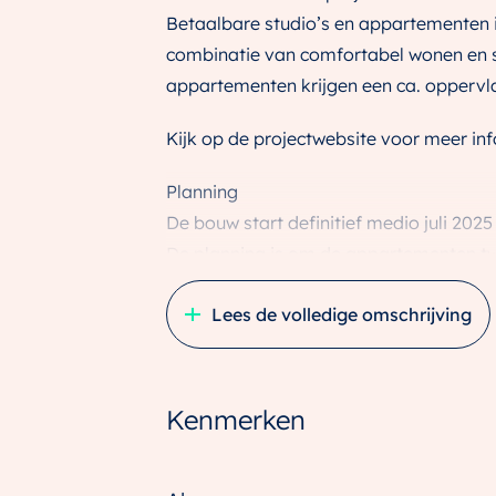
Betaalbare studio’s en appartementen in
combinatie van comfortabel wonen en st
appartementen krijgen een ca. oppervla
Kijk op de projectwebsite voor meer inf
Planning
De bouw start definitief medio juli 2025
De planning is om de appartementen twe
Bouwnummer 58: 2-kamer appartement 
Lees de volledige omschrijving
OPTIONEEL: het is bij dit type apparte
naar de positie van de tweede slaapk
gecreëerd. Een voorbeeld van een plat
Kenmerken
keukenpositie ziet u in de media.
Wonen in appartement 1a voelt rijk. M