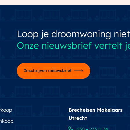
Loop je droomwoning niet
Onze nieuwsbrief vertelt je
Inschrijven nieuwsbrief
rkoop
Brecheisen Makelaars
Utrecht
nkoop
030 – 233 11 34