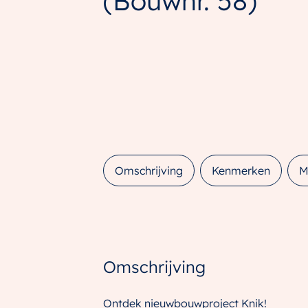
(Bouwnr. 58)
Omschrijving
Kenmerken
M
Omschrijving
Ontdek nieuwbouwproject Knik!