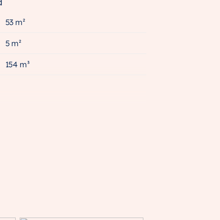
d
53 m²
5 m²
154 m³
A+++